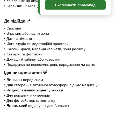
• Кріплення: на акриловій підставці
Скопіювати промокод
• Гарантія: 12 місяців
Де підійде
📍
• Спальня
• Вітальня або лаунж-зона
• Дитяча кімната
• Йога-студія та медитаційні простори
• Салони краси, масажні кабінети, зони релаксу
• Кав’ярні та фотозони
• Домашній кабінет або коворкінг
• Подарунок на новосілля, день народження чи свято
Ідеї використання
💡
• Як нічник перед сном
• Для створення затишної атмосфери під час медитацій
• Як декоративний акцент у кімнаті
• Для романтичних вечорів
• Для фотозйомок та контенту
• Як стильний подарунок для близьких