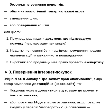
безоплатне усунення недоліків,
обмін на аналогічний товар належної якості,
зменшення ціни,
або
повернення коштів.
Для цього:
Покупець має надати
документ, що підтверджує
покупку
(чек, накладну, квитанцію).
Недоліки не повинні бути наслідком
порушення правил
експлуатації
чи
механічного пошкодження.
Виробник або продавець має право провести
експертизу.
🔹 3. Повернення інтернет-покупок
Згідно зі
ст. 9 Закону “Про захист прав споживачів”
, якщо
товар замовлено
дистанційно (через сайт)
, то:
Покупець може
відмовитися від товару до моменту
його отримання
,
або
протягом 14 днів після отримання
, якщо товар не
входить у перелік “неповоротних” (а освітлення —