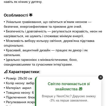
навіть як нічник у дитячу.
Особливості
🌟
• Унікальне гравіювання, що світиться м’яким неоном —
безпечне, енергоефективне та приємне для очей.
• Безпечність і довговічність — регулюється яскравість, неон не
нагрівається, не шумить і споживає мінімум енергії.
• Можливість вибору кольору світіння, дерев’яна підставка
опціонально.
• Красивий, акцентний дизайн — працює як декор і як
світильник.
• Ідеально гармоніює з мінімалістичними, бохо,
скандинавськими та сучасними інтер’єрами.
📐
Характеристики:
×
• Розмір: 28х30 см
• Колір неону: вибір із палітри
🎨
Світло починається зі
• Матеріал: акрил
знайомства 🎁
• Товщина неону: 6 мм
Вперше у NeonChic? Даруємо знижку
• Підключення: блок живлення у розетку або USB-шнур
⚡
-3% на перше замовлення.
• Регулювання яскравості світіння сенсором