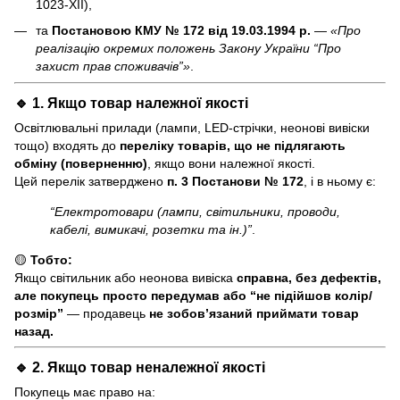
1023-XII),
та
Постановою КМУ № 172 від 19.03.1994 р.
—
«Про
реалізацію окремих положень Закону України “Про
захист прав споживачів”»
.
🔹 1. Якщо товар
належної якості
Освітлювальні прилади (лампи, LED-стрічки, неонові вивіски
тощо) входять до
переліку товарів, що не підлягають
обміну (поверненню)
, якщо вони належної якості.
Цей перелік затверджено
п. 3 Постанови № 172
, і в ньому є:
“Електротовари (лампи, світильники, проводи,
кабелі, вимикачі, розетки та ін.)”
.
🟡
Тобто:
Якщо світильник або неонова вивіска
справна, без дефектів,
але покупець просто передумав або “не підійшов колір/
розмір”
— продавець
не зобов’язаний приймати товар
назад.
🔹 2. Якщо товар
неналежної якості
Покупець має право на: