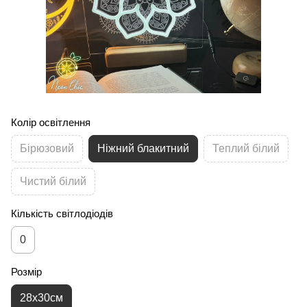
Колір освітлення
Бірюзовий
Ніжний блакитний
Теплий білий
Чистий білий
Кількість світлодіодів
0
Розмір
28х30см