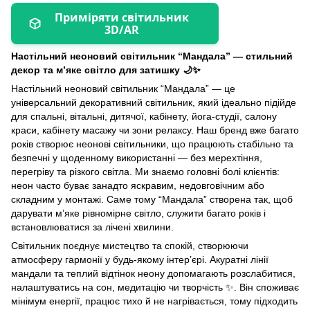
Приміряти світильник
3D/AR
Настільний неоновий світильник “Мандала” — стильний
декор та м’яке світло для затишку
🌙✨
Настільний неоновий світильник “Мандала” — це
універсальний декоративний світильник, який ідеально підійде
для спальні, вітальні, дитячої, кабінету, йога-студії, салону
краси, кабінету масажу чи зони релаксу. Наш бренд вже багато
років створює неонові світильники, що працюють стабільно та
безпечні у щоденному використанні — без мерехтіння,
перегріву та різкого світла. Ми знаємо головні болі клієнтів:
неон часто буває занадто яскравим, недовговічним або
складним у монтажі. Саме тому “Мандала” створена так, щоб
дарувати м’яке рівномірне світло, служити багато років і
встановлюватися за лічені хвилини.
Світильник поєднує мистецтво та спокій, створюючи
атмосферу гармонії у будь-якому інтер’єрі. Акуратні лінії
мандали та теплий відтінок неону допомагають розслабитися,
налаштуватись на сон, медитацію чи творчість
✨
. Він споживає
мінімум енергії, працює тихо й не нагрівається, тому підходить