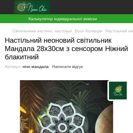
Калькулятор індивідуальної вивіски
Світильники настінні, настільні
Бохо Колекція
Настільний н
Настільний неоновий світильник
Мандала 28х30см з сенсором Ніжний
блакитний
Артикул:
нічн.мандала
Написати відгук