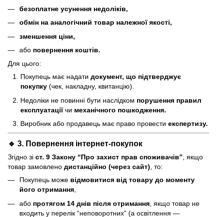
безоплатне усунення недоліків,
обмін на аналогічний товар належної якості,
зменшення ціни,
або
повернення коштів.
Для цього:
Покупець має надати
документ, що підтверджує
покупку
(чек, накладну, квитанцію).
Недоліки не повинні бути наслідком
порушення правил
експлуатації
чи
механічного пошкодження.
Виробник або продавець має право провести
експертизу.
🔹 3. Повернення інтернет-покупок
Згідно зі
ст. 9 Закону “Про захист прав споживачів”
, якщо
товар замовлено
дистанційно (через сайт)
, то:
Покупець може
відмовитися від товару до моменту
його отримання
,
або
протягом 14 днів після отримання
, якщо товар не
входить у перелік “неповоротних” (а освітлення —