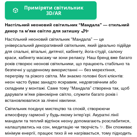
Приміряти світильник
3D/AR
Настільний неоновий світильник “Мандала” — стильний
декор та м’яке світло для затишку
🌙✨
Настільний неоновий світильник “Мандала” — це
універсальний декоративний світильник, який ідеально підійде
для спальні, вітальні, дитячої, кабінету, йога-студії, салону
краси, кабінету масажу чи зони релаксу. Наш бренд вже багато
років створює неонові світильники, що працюють стабільно та
безпечні у щоденному використанні — без мерехтіння,
перегріву та різкого світла. Ми знаємо головні болі клієнтів:
неон часто буває занадто яскравим, недовговічним або
складним у монтажі. Саме тому “Мандала” створена так, щоб
дарувати м’яке рівномірне світло, служити багато років і
встановлюватися за лічені хвилини.
Світильник поєднує мистецтво та спокій, створюючи
атмосферу гармонії у будь-якому інтер’єрі. Акуратні лінії
мандали та теплий відтінок неону допомагають розслабитися,
налаштуватись на сон, медитацію чи творчість
✨
. Він споживає
мінімум енергії, працює тихо й не нагрівається, тому підходить