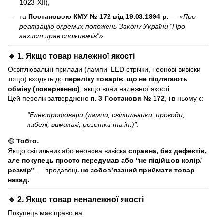
1023-XII),
та
Постановою КМУ № 172 від 19.03.1994 р.
—
«Про
реалізацію окремих положень Закону України “Про
захист прав споживачів”»
.
🔹 1. Якщо товар
належної якості
Освітлювальні прилади (лампи, LED-стрічки, неонові вивіски
тощо) входять до
переліку товарів, що не підлягають
обміну (поверненню)
, якщо вони належної якості.
Цей перелік затверджено
п. 3 Постанови № 172
, і в ньому є:
“Електротовари (лампи, світильники, проводи,
кабелі, вимикачі, розетки та ін.)”
.
🟡
Тобто:
Якщо світильник або неонова вивіска
справна, без дефектів,
але покупець просто передумав або “не підійшов колір/
розмір”
— продавець
не зобов’язаний приймати товар
назад.
🔹 2. Якщо товар
неналежної якості
Покупець має право на: