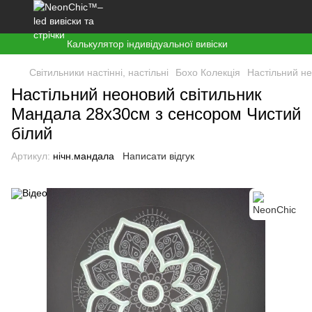
Калькулятор індивідуальної вивіски
Світильники настінні, настільні
Бохо Колекція
Настільний н
Настільний неоновий світильник
Мандала 28х30см з сенсором Чистий
білий
Артикул:
нічн.мандала
Написати відгук