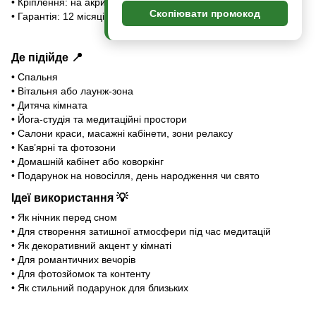
• Кріплення: на акриловій підставці
Скопіювати промокод
• Гарантія: 12 місяців
Де підійде
📍
• Спальня
• Вітальня або лаунж-зона
• Дитяча кімната
• Йога-студія та медитаційні простори
• Салони краси, масажні кабінети, зони релаксу
• Кав’ярні та фотозони
• Домашній кабінет або коворкінг
• Подарунок на новосілля, день народження чи свято
Ідеї використання
💡
• Як нічник перед сном
• Для створення затишної атмосфери під час медитацій
• Як декоративний акцент у кімнаті
• Для романтичних вечорів
• Для фотозйомок та контенту
• Як стильний подарунок для близьких