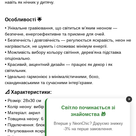
навіть як нічник у дитячу.
Особливості
🌟
• Унікальне гравіювання, що світиться м’яким неоном —
безпечне, енергоефективне та приємне для очей.
• Безпечність і довговічність — регулюється яскравість, неон не
нагрівається, не шумить і споживає мінімум енергії.
• Можливість вибору кольору світіння, дерев’яна підставка
опціонально.
• Красивий, акцентний дизайн — працює як декор і як
світильник.
• Ідеально гармоніює з мінімалістичними, бохо,
скандинавськими та сучасними інтер’єрами.
📐
Характеристики:
×
• Розмір: 28х30 см
• Колір неону: вибір із палітри
🎨
Світло починається зі
• Матеріал: акрил
знайомства 🎁
• Товщина неону: 6 мм
Вперше у NeonChic? Даруємо знижку
• Підключення: блок живлення у розетку або USB-шнур
⚡
-3% на перше замовлення.
• Регулювання яскравості світіння сенсором