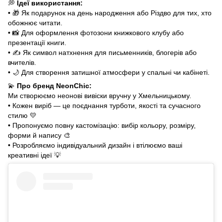
💭
Ідеї використання:
•
🎁
Як подарунок на день народження або Різдво для тих, хто
обожнює читати.
•
📸
Для оформлення фотозони книжкового клубу або
презентації книги.
•
✍️
Як символ натхнення для письменників, блогерів або
вчителів.
•
🌙
Для створення затишної атмосфери у спальні чи кабінеті.
💫
Про бренд
NeonСhіс
:
Ми створюємо неонові вивіски вручну у Хмельницькому.
• Кожен виріб — це поєднання турботи, якості та сучасного
стилю
💛
• Пропонуємо повну кастомізацію: вибір кольору, розміру,
форми й напису
🎨
• Розробляємо індивідуальний дизайн і втілюємо ваші
креативні ідеї
💡