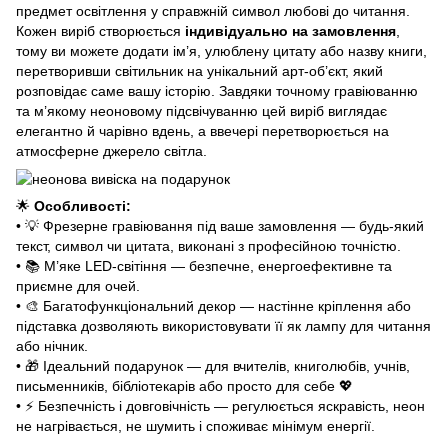
предмет освітлення у справжній символ любові до читання.
Кожен виріб створюється
індивідуально на замовлення
,
тому ви можете додати ім’я, улюблену цитату або назву книги,
перетворивши світильник на унікальний арт-об’єкт, який
розповідає саме вашу історію. Завдяки точному гравіюванню
та м’якому неоновому підсвічуванню цей виріб виглядає
елегантно й чарівно вдень, а ввечері перетворюється на
атмосферне джерело світла.
🌟
Особливості:
•
💡
Фрезерне гравіювання під ваше замовлення — будь-який
текст, символ чи цитата, виконані з професійною точністю.
•
📚
М’яке LED-світіння — безпечне, енергоефективне та
приємне для очей.
•
🎨
Багатофункціональний декор — настінне кріплення або
підставка дозволяють використовувати її як лампу для читання
або нічник.
•
🎁
Ідеальний подарунок — для вчителів, книголюбів, учнів,
письменників, бібліотекарів або просто для себе
💖
•
⚡
Безпечність і довговічність — регулюється яскравість, неон
не нагрівається, не шумить і споживає мінімум енергії.