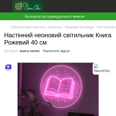
Калькулятор індивідуальної вивіски
Світильники настінні, настільні
Казкова Колекція
Настінний 
Настінний неоновий світильник Книга
Рожевий 40 см
Артикул:
книга.напис
Написати відгук