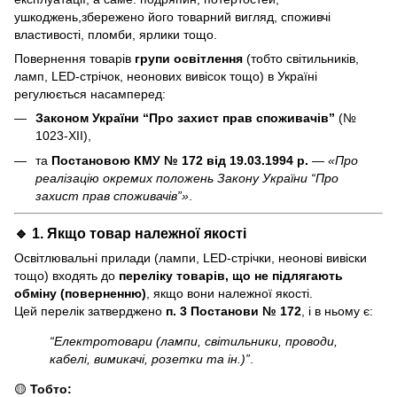
ушкоджень,збережено його товарний вигляд, споживчі
властивості, пломби, ярлики тощо.
Повернення товарів
групи освітлення
(тобто світильників,
ламп, LED-стрічок, неонових вивісок тощо) в Україні
регулюється насамперед:
Законом України “Про захист прав споживачів”
(№
1023-XII),
та
Постановою КМУ № 172 від 19.03.1994 р.
—
«Про
реалізацію окремих положень Закону України “Про
захист прав споживачів”»
.
🔹 1. Якщо товар
належної якості
Освітлювальні прилади (лампи, LED-стрічки, неонові вивіски
тощо) входять до
переліку товарів, що не підлягають
обміну (поверненню)
, якщо вони належної якості.
Цей перелік затверджено
п. 3 Постанови № 172
, і в ньому є:
“Електротовари (лампи, світильники, проводи,
кабелі, вимикачі, розетки та ін.)”
.
🟡
Тобто: