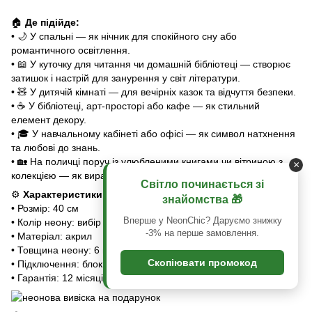
🏠
Де підійде:
•
🌙
У спальні — як нічник для спокійного сну або
романтичного освітлення.
•
📖
У куточку для читання чи домашній бібліотеці — створює
затишок і настрій для занурення у світ літератури.
•
🧸
У дитячій кімнаті — для вечірніх казок та відчуття безпеки.
•
☕
У бібліотеці, арт-просторі або кафе — як стильний
елемент декору.
•
🎓
У навчальному кабінеті або офісі — як символ натхнення
та любові до знань.
•
🏡
На поличці поруч із улюбленими книгами чи вітриною з
×
колекцією — як виразний акцент інтер’єру.
Світло починається зі
⚙️
Характеристики:
знайомства 🎁
• Розмір: 40 см
Вперше у NeonChic? Даруємо знижку
• Колір неону: вибір із палітри
🎨
-3% на перше замовлення.
• Матеріал: акрил
• Товщина неону: 6 мм
Скопіювати промокод
• Підключення: блок живлення в мережу або USB-кабель
• Гарантія: 12 місяців