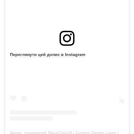
Переглянути цей допис в Instagram
Допис, поширений NeonChicUA | Custom Design Lamp (@neonchicua)