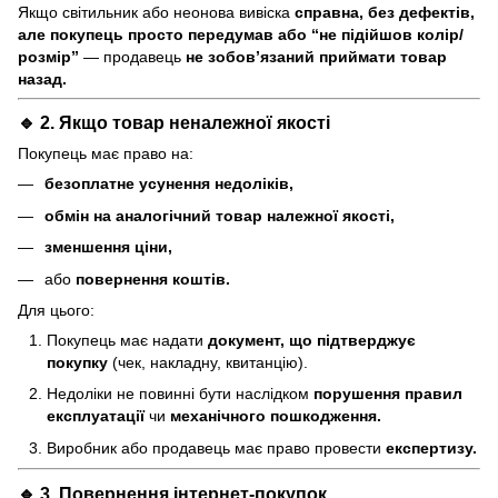
Якщо світильник або неонова вивіска
справна, без дефектів,
але покупець просто передумав або “не підійшов колір/
розмір”
— продавець
не зобов’язаний приймати товар
назад.
🔹 2. Якщо товар
неналежної якості
Покупець має право на:
безоплатне усунення недоліків,
обмін на аналогічний товар належної якості,
зменшення ціни,
або
повернення коштів.
Для цього:
Покупець має надати
документ, що підтверджує
покупку
(чек, накладну, квитанцію).
Недоліки не повинні бути наслідком
порушення правил
експлуатації
чи
механічного пошкодження.
Виробник або продавець має право провести
експертизу.
🔹 3. Повернення інтернет-покупок