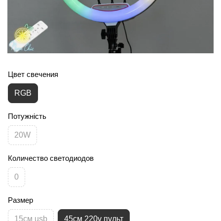
Цвет свечения
RGB
Потужність
20W
Количество светодиодов
0
Размер
15см usb
45см 220v пульт