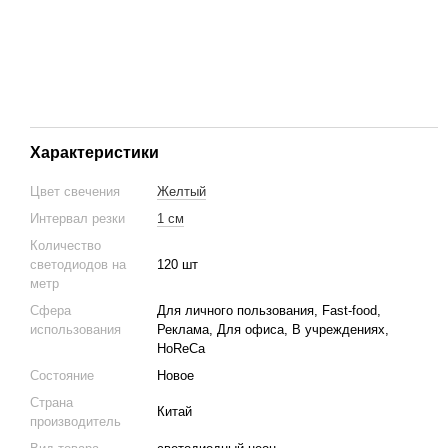
Характеристики
Цвет свечения
Желтый
Интервал резки
1 см
Количество
светодиодов на
120 шт
метр
Сфера
Для личного пользования, Fast-food,
использования
Реклама, Для офиса, В учреждениях,
HoReCa
Состояние
Новое
Страна
Китай
производитель