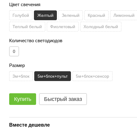
Цвет свечения
Голубой
Желтый
Зеленый
Красный
Лимонный
Теплый белый
Фиолетовый
Холодный белый
Количество светодиодов
0
Размер
3м+блок
5м+блок+пульт
5м+блок+сенсор
Купить
Быстрый заказ
Вместе дешевле