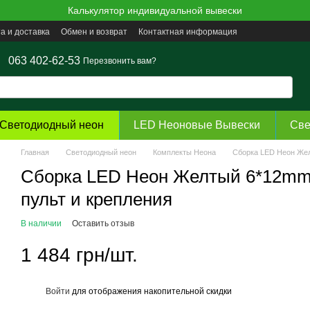
Калькулятор индивидуальной вывески
а и доставка
Обмен и возврат
Контактная информация
063 402-62-53
Перезвонить вам?
Светодиодный неон
LED Неоновые Вывески
Све
Главная
Светодиодный неон
Комплекты Неона
Сборка LED Неон Жел
Сборка LED Неон Желтый 6*12mm 
пульт и крепления
В наличии
Оставить отзыв
1 484 грн/шт.
Войти
для отображения накопительной скидки
%