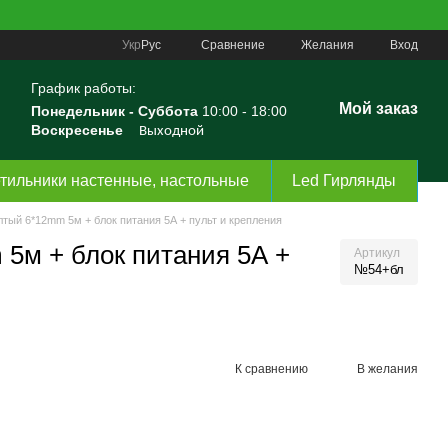
Сравнение
Укр
Рус
Желания
Вход
График работы:
Мой заказ
Понедельник -
Суббота
10:00 - 18:00
Воскресенье
Выходной
тильники настенные, настольные
Led Гирлянды
тый 6*12mm 5м + блок питания 5А + пульт и крепления
5м + блок питания 5А +
Артикул
№54+бл
К сравнению
В желания