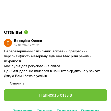
Отзывы
1
Бородіна Олена
07.01.2026 в 21:31
Неперевершений світильник, яскравий прекрасний
персонаж)якість матеріалу відмінна.Має різні режими
яскравості.
Має пульт для регулювання світла.
Цей Стіч ідеально вписався в наш інтер'єр,дитина у захваті.
Дякую Вам і бажаю успіхів.
Ответить
Написать отзыв
Доставка
Оплата
Гарантия
Возврат