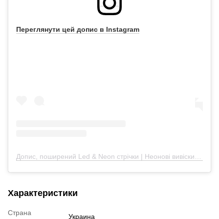
Переглянути цей допис в Instagram
Допис, поширений Led & Neon стрічки | Неонові вивіски | Гірлянди (@_neon_chic)
Характеристики
Страна
Украина