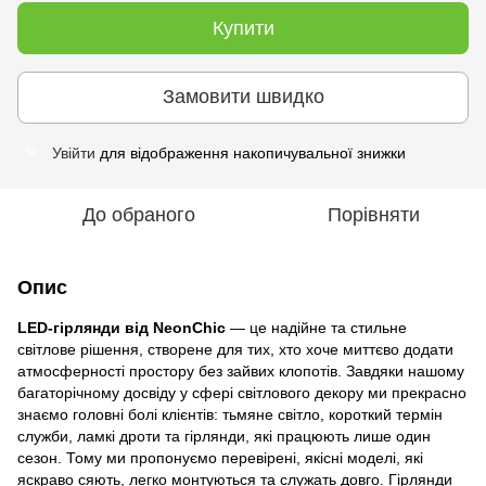
Купити
Замовити швидко
Увійти
для відображення накопичувальної знижки
%
До обраного
Порівняти
Опис
LED-гірлянди від
NeonChic
— це надійне та стильне
світлове рішення, створене для тих, хто хоче миттєво додати
атмосферності простору без зайвих клопотів. Завдяки нашому
багаторічному досвіду у сфері світлового декору ми прекрасно
знаємо головні болі клієнтів: тьмяне світло, короткий термін
служби, ламкі дроти та гірлянди, які працюють лише один
сезон. Тому ми пропонуємо перевірені, якісні моделі, які
яскраво сяють, легко монтуються та служать довго. Гірлянди