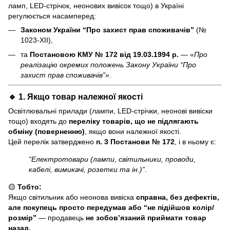
ламп, LED-стрічок, неонових вивісок тощо) в Україні
регулюється насамперед:
Законом України “Про захист прав споживачів”
(№
1023-XII),
та
Постановою КМУ № 172 від 19.03.1994 р.
—
«Про
реалізацію окремих положень Закону України “Про
захист прав споживачів”»
.
🔹 1. Якщо товар
належної якості
Освітлювальні прилади (лампи, LED-стрічки, неонові вивіски
тощо) входять до
переліку товарів, що не підлягають
обміну (поверненню)
, якщо вони належної якості.
Цей перелік затверджено
п. 3 Постанови № 172
, і в ньому є:
“Електротовари (лампи, світильники, проводи,
кабелі, вимикачі, розетки та ін.)”
.
🟡
Тобто:
Якщо світильник або неонова вивіска
справна, без дефектів,
але покупець просто передумав або “не підійшов колір/
розмір”
— продавець
не зобов’язаний приймати товар
назад.