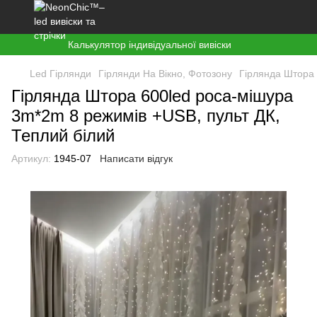
Калькулятор індивідуальної вивіски
Led Гірлянди
Гірлянди На Вікно, Фотозону
Гірлянда Штора 
Гірлянда Штора 600led роса-мішура
3m*2m 8 режимів +USB, пульт ДК,
Теплий білий
Артикул:
1945-07
Написати відгук