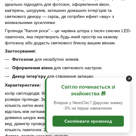
ідеально підходять для фотозон, оформлення вікон,
кав’ярень, шоурумів, затишних домашніх інтер’єрів та
святкового декору — скрізь, де потрібен ефект «вау» з
мінімальними зусиллями.
Гірлянда "Капля роси" – це чарівна штора з тисяч сяючих LED-
лампочок, яка перетворить будь-який простір на казкову
фотозону або додасть святкового блиску вашим вікнам.
Застосування:
Фотозони
для незабутніх знімків.
Оформлення вікон
для святкового настрою.
Декор інтер'єру
для створення затишку.
×
Характеристики:
Світло починається зі
колір світлодіодів: білий теплий, синьо-біла, мульті
знайомства 🎁
розміри гірлянди: 3м x 0,6м
Вперше у NeonChic? Даруємо знижку
кількість ниток вниз: 10шт
-3% на перше замовлення.
відстань між нитками вниз: 30см
довжина шнура живлення: 0,9м
Скопіювати промокод
вид, діаметр проводу: дріт, 0.5мм
кількість лампочок: 200шт
форма, розмір насадки: крапля