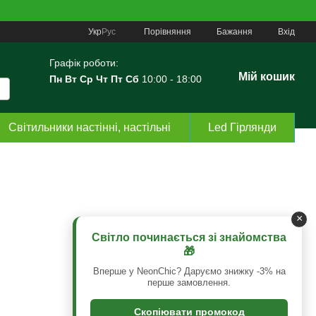
Порівняння
Укр
Рус
Бажання
Вхід
Графік роботи:
Мій кошик
Пн Вт Ср Чт Пт Сб
10:00 - 18:00
Світильники настінні, настільні
Led Гірлянди
×
Світло починається зі знайомства
🎁
Вперше у NeonChic? Даруємо знижку -3% на
перше замовлення.
Скопіювати промокод