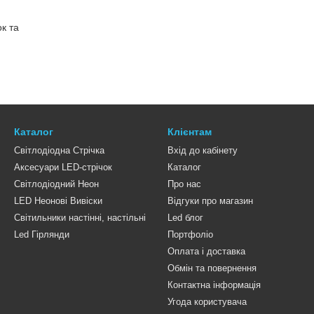
к та
Каталог
Клієнтам
Світлодіодна Стрічка
Вхід до кабінету
Аксесуари LED-стрічок
Каталог
Світлодіодний Неон
Про нас
LED Неонові Вивіски
Відгуки про магазин
Світильники настінні, настільні
Led блог
Led Гірлянди
Портфоліо
Оплата і доставка
Обмін та повернення
Контактна інформація
Угода користувача