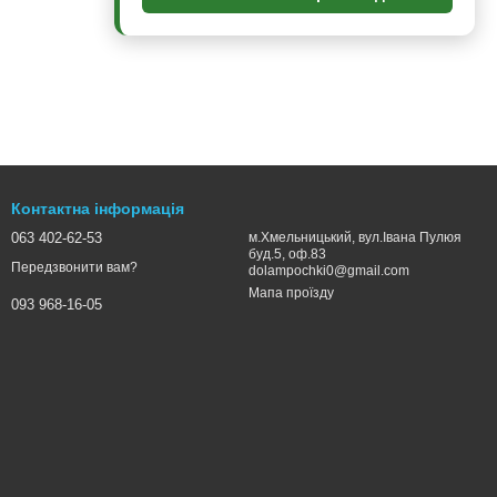
Контактна інформація
063 402-62-53
м.Хмельницький, вул.Івана Пулюя
буд.5, оф.83
Передзвонити вам?
dolampochki0@gmail.com
Мапа проїзду
093 968-16-05