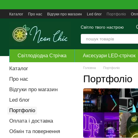
Перейти до основного контенту
Каталог
Про нас
Відгуки про магазин
Led блог
Портфоліо
Опл
Угода користувача
Світло твого настрою
Світлодіодна Стрічка
Аксесуари LED-стрічок
Каталог
Головна
Портфоліо
Портфоліо
Про нас
Відгуки про магазин
Led блог
Портфоліо
Оплата і доставка
Обмін та повернення