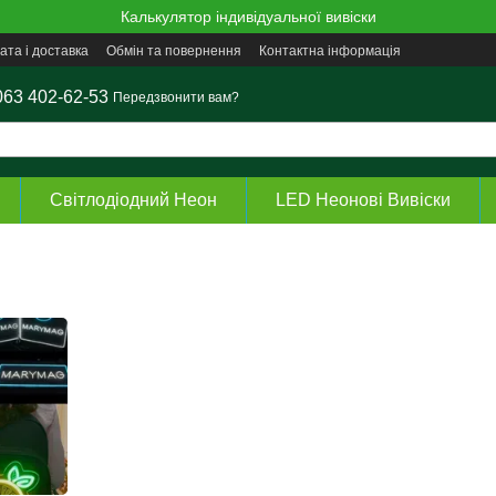
Калькулятор індивідуальної вивіски
ата і доставка
Обмін та повернення
Контактна інформація
063 402-62-53
Передзвонити вам?
Світлодіодний Неон
LED Неонові Вивіски