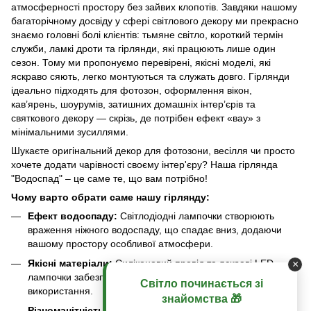
атмосферності простору без зайвих клопотів. Завдяки нашому
багаторічному досвіду у сфері світлового декору ми прекрасно
знаємо головні болі клієнтів: тьмяне світло, короткий термін
служби, ламкі дроти та гірлянди, які працюють лише один
сезон. Тому ми пропонуємо перевірені, якісні моделі, які
яскраво сяють, легко монтуються та служать довго. Гірлянди
ідеально підходять для фотозон, оформлення вікон,
кав’ярень, шоурумів, затишних домашніх інтер’єрів та
святкового декору — скрізь, де потрібен ефект «вау» з
мінімальними зусиллями.
Шукаєте оригінальний декор для фотозони, весілля чи просто
хочете додати чарівності своєму інтер'єру? Наша гірлянда
"Водоспад" – це саме те, що вам потрібно!
Чому варто обрати саме нашу гірлянду:
Ефект водоспаду:
Світлодіодні лампочки створюють
враження ніжного водоспаду, що спадає вниз, додаючи
вашому простору особливої атмосфери.
Якісні матеріали:
Силіконовий провід та яскраві LED
×
лампочки забезпечують довгий термін служби та безпеку
Світло починається зі
використання.
знайомства 🎁
Різноманітність розмірів:
Виберіть розмір гірлянди, що