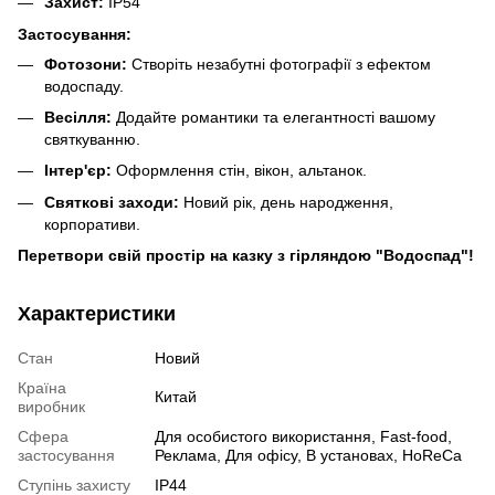
Захист:
IP54
Застосування:
Фотозони:
Створіть незабутні фотографії з ефектом
водоспаду.
Весілля:
Додайте романтики та елегантності вашому
святкуванню.
Інтер'єр:
Оформлення стін, вікон, альтанок.
Святкові заходи:
Новий рік, день народження,
корпоративи.
Перетвори свій простір на казку з гірляндою "Водоспад"!
Характеристики
Стан
Новий
Країна
Китай
виробник
Сфера
Для особистого використання, Fast-food,
застосування
Реклама, Для офісу, В установах, HoReCa
Ступінь захисту
IP44