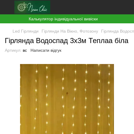
Калькулятор індивідуальної вивіски
Led Гірлянди
Гірлянди На Вікно, Фотозону
Гірлянда Водосп
Гірлянда Водоспад 3х3м Теплаа біла
Артикул:
вс
Написати відгук