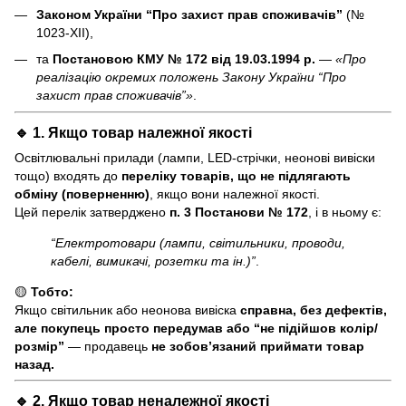
Законом України “Про захист прав споживачів”
(№
1023-XII),
та
Постановою КМУ № 172 від 19.03.1994 р.
—
«Про
реалізацію окремих положень Закону України “Про
захист прав споживачів”»
.
🔹 1. Якщо товар
належної якості
Освітлювальні прилади (лампи, LED-стрічки, неонові вивіски
тощо) входять до
переліку товарів, що не підлягають
обміну (поверненню)
, якщо вони належної якості.
Цей перелік затверджено
п. 3 Постанови № 172
, і в ньому є:
“Електротовари (лампи, світильники, проводи,
кабелі, вимикачі, розетки та ін.)”
.
🟡
Тобто:
Якщо світильник або неонова вивіска
справна, без дефектів,
але покупець просто передумав або “не підійшов колір/
розмір”
— продавець
не зобов’язаний приймати товар
назад.
🔹 2. Якщо товар
неналежної якості