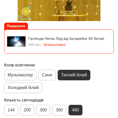
Подарунок
Гірлянда Нитка Лед від батарейок 3А белая
160 грн
безкоштовно
Колір освітлення
Мультиколор
Синя
Теплий білий
Холодний білий
Кількість світлодіодів
144
200
300
360
480