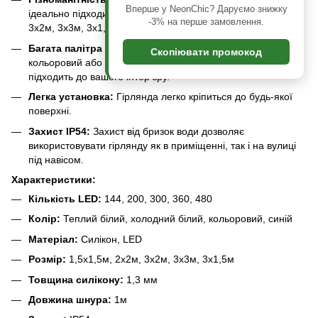
Вперше у NeonChic? Даруємо знижку
ідеально підходить для вашого простору: 1,5х1,5м, 2х2м,
-3% на перше замовлення.
3х2м, 3х3м, 3х1,5м.
Багата палітра кольорів:
Теплий білий, холодний білий,
Скопіювати промокод
кольоровий або синій – виберіть колір, який найкраще
підходить до вашого інтер'єру.
Легка установка:
Гірлянда легко кріпиться до будь-якої
поверхні.
Захист IP54:
Захист від бризок води дозволяє
використовувати гірлянду як в приміщенні, так і на вулиці
під навісом.
Характеристики:
Кількість LED:
144, 200, 300, 360, 480
Колір:
Теплий білий, холодний білий, кольоровий, синій
Матеріал:
Силікон, LED
Розмір:
1,5х1,5м, 2х2м, 3х2м, 3х3м, 3х1,5м
Товщина силікону:
1,3 мм
Довжина шнура:
1м