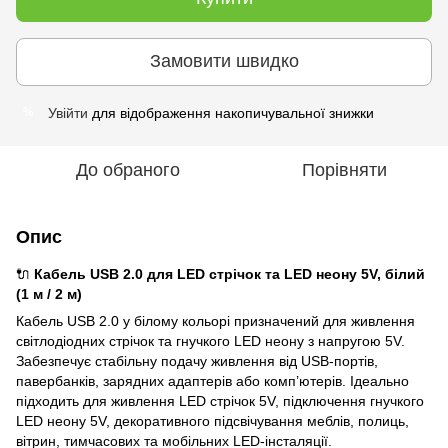
Замовити швидко
Увійти
для відображення накопичувальної знижки
%
До обраного
Порівняти
Опис
🔌
Кабель USB 2.0 для LED стрічок та LED неону 5V, білий
(1 м / 2 м)
Кабель USB 2.0 у білому кольорі призначений для живлення
світлодіодних стрічок та гнучкого LED неону з напругою 5V.
Забезпечує стабільну подачу живлення від USB-портів,
павербанків, зарядних адаптерів або комп’ютерів. Ідеально
підходить для живлення LED стрічок 5V, підключення гнучкого
LED неону 5V, декоративного підсвічування меблів, полиць,
вітрин, тимчасових та мобільних LED-інсталяції.