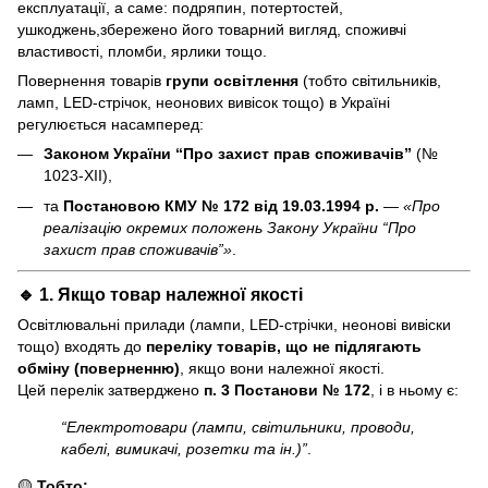
експлуатації, а саме: подряпин, потертостей,
ушкоджень,збережено його товарний вигляд, споживчі
властивості, пломби, ярлики тощо.
Повернення товарів
групи освітлення
(тобто світильників,
ламп, LED-стрічок, неонових вивісок тощо) в Україні
регулюється насамперед:
Законом України “Про захист прав споживачів”
(№
1023-XII),
та
Постановою КМУ № 172 від 19.03.1994 р.
—
«Про
реалізацію окремих положень Закону України “Про
захист прав споживачів”»
.
🔹 1. Якщо товар
належної якості
Освітлювальні прилади (лампи, LED-стрічки, неонові вивіски
тощо) входять до
переліку товарів, що не підлягають
обміну (поверненню)
, якщо вони належної якості.
Цей перелік затверджено
п. 3 Постанови № 172
, і в ньому є:
“Електротовари (лампи, світильники, проводи,
кабелі, вимикачі, розетки та ін.)”
.
🟡
Тобто: