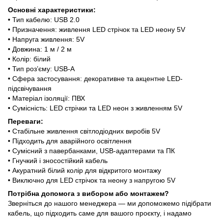
Основні характеристики:
• Тип кабелю: USB 2.0
• Призначення: живлення LED стрічок та LED неону 5V
• Напруга живлення: 5V
• Довжина: 1 м / 2 м
• Колір: білий
• Тип роз’єму: USB-A
• Сфера застосування: декоративне та акцентне LED-
підсвічування
• Матеріал ізоляції: ПВХ
• Сумісність: LED стрічки та LED неон з живленням 5V
Переваги:
• Стабільне живлення світлодіодних виробів 5V
• Підходить для аварійного освітлення
• Сумісний з павербанками, USB-адаптерами та ПК
• Гнучкий і зносостійкий кабель
• Акуратний білий колір для відкритого монтажу
• Виключно для LED стрічок та неону з напругою 5V
Потрібна допомога з вибором або монтажем?
Зверніться до нашого менеджера — ми допоможемо підібрати
кабель, що підходить саме для вашого проєкту, і надамо