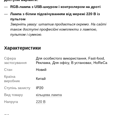
RGB-лампа з USB-шнуром і контролером на дроті
Лампа з білим підсвічуванням від мережі 220 В із
пультом
Зверніть увагу: штатив продається окремо. На сайті
також доступні професійні комплекти з лампою,
пультом і сумкою.
Характеристики
Сфера
Для особистого використання, Fast-food,
застосування
Реклама, Для офісу, В установах, HoReCa
Стан
Новий
Країна
Китай
виробник
Ступінь захисту
IP20
Вид товару
кільцева лампа
Напруга
220 В