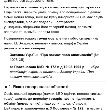
здійснюється за домовленістю.
Перевіряйте комплектацію і зовнішній вигляд при отриманні
Будь ласка, зверніть увагу, обміну або поверненню підлягає
тільки новий товар, який не був у використанні і не має слідів
експлуатації, а саме: подряпин, потертостей,
ушкоджень,збережено його товарний вигляд, споживчі
властивості, пломби, ярлики тощо.
Повернення товарів
групи освітлення
(тобто світильників,
ламп, LED-стрічок, неонових вивісок тощо) в Україні
регулюється насамперед:
Законом України “Про захист прав споживачів”
(№
1023-XII),
та
Постановою КМУ № 172 від 19.03.1994 р.
—
«Про
реалізацію окремих положень Закону України “Про
захист прав споживачів”»
.
🔹 1. Якщо товар
належної якості
Освітлювальні прилади (лампи, LED-стрічки, неонові вивіски
тощо) входять до
переліку товарів, що не підлягають
обміну (поверненню)
, якщо вони належної якості.
Цей перелік затверджено
п. 3 Постанови № 172
, і в ньому є: