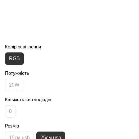
Колір освітлення
RGB
Потужність
20W
Кількість світлодіодів
0
Розмір
15см usb
25cм usb