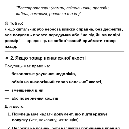
“Електротовари (лампи, світильники, проводи,
кабелі, вимикачі, розетки та ін.)”
.
🟡
Тобто:
Якщо світильник або неонова вивіска
справна, без дефектів,
але покупець просто передумав або “не підійшов колір/
розмір”
— продавець
не зобов’язаний приймати товар
назад.
🔹 2. Якщо товар
неналежної якості
Покупець має право на:
безоплатне усунення недоліків,
обмін на аналогічний товар належної якості,
зменшення ціни,
або
повернення коштів.
Для цього:
Покупець має надати
документ, що підтверджує
покупку
(чек, накладну, квитанцію).
Недоліки не повинні бути наслідком
порушення правил