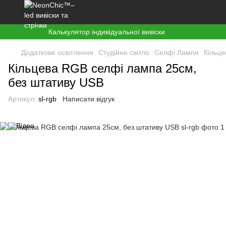
Калькулятор індивідуальної вивіски
Додаткове освітлення
Студійне світло
Селфі Лампи
Кільце
Кільцева RGB селфі лампа 25см,
без штативу USB
Артикул:
sl-rgb
Написати відгук