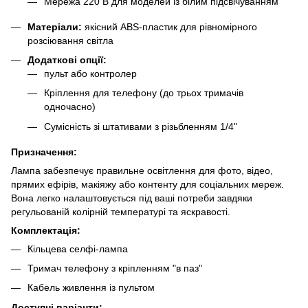
Мережа 220 В для моделей із білим підсвічуванням
Матеріали:
якісний ABS-пластик для рівномірного
розсіювання світла
Додаткові опції:
пульт або контролер
Кріплення для телефону (до трьох тримачів
одночасно)
Сумісність зі штативами з різьбленням 1/4"
Призначення:
Лампа забезпечує правильне освітлення для фото, відео,
прямих ефірів, макіяжу або контенту для соціальних мереж.
Вона легко налаштовується під ваші потреби завдяки
регульованій колірній температурі та яскравості.
Комплектація:
Кільцева селфі-лампа
Тримач телефону з кріпленням "в паз"
Кабель живлення із пультом
Доступні варіанти: