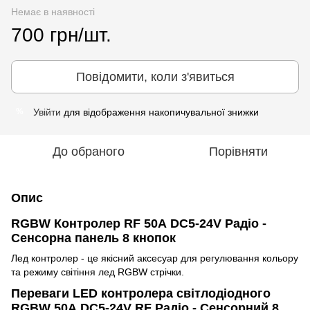
Немає в наявності
700 грн/шт.
Повідомити, коли з'явиться
Увійти
для відображення накопичувальної знижки
%
До обраного
Порівняти
Опис
RGBW Контролер RF 50А DC5-24V Радіо -
Сенсорна панель 8 кнопок
Лед контролер - це якісний аксесуар для регулювання кольору
та режиму світіння лед RGBW стрічки.
Переваги LED контролера світлодіодного
RGBW 50А DC5-24V RF Радіо - Сенсорний 8