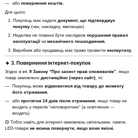
або
повернення коштів.
Для цього:
Покупець має надати
документ, що підтверджує
покупку
(чек, накладну, квитанцію).
Недоліки не повинні бути наслідком
порушення правил
експлуатації
чи
механічного пошкодження.
Виробник або продавець має право провести
експертизу.
🔹 3. Повернення інтернет-покупок
Згідно зі
ст. 9 Закону “Про захист прав споживачів”
, якщо
товар замовлено
дистанційно (через сайт)
, то:
Покупець може
відмовитися від товару до моменту
його отримання
,
або
протягом 14 днів після отримання
, якщо товар не
входить у перелік “неповоротних” (а освітлення —
входить).
🟡 Тобто навіть для інтернет-замовлень світильники, лампи,
LED-товари
не можна повернути, якщо вони якісні.