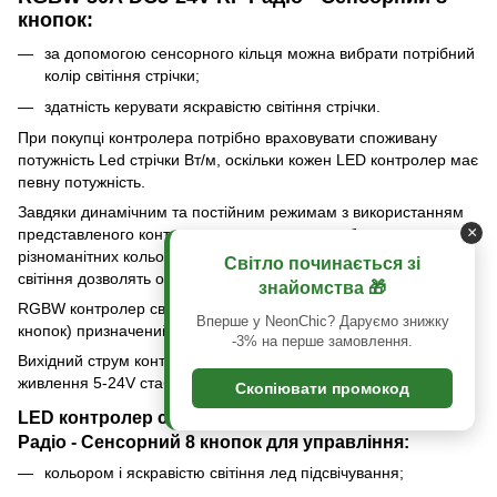
кнопок:
за допомогою сенсорного кільця можна вибрати потрібний
колір світіння стрічки;
здатність керувати яскравістю світіння стрічки.
При покупці контролера потрібно враховувати споживану
потужність Led стрічки Вт/м, оскільки кожен LED контролер має
певну потужність.
Завдяки динамічним та постійним режимам з використанням
×
представленого контролера можна створити багато
різноманітних кольорових композицій світла. Кількість режимів
Світло починається зі
світіння дозволять організувати справжнє світлотехнічне шоу.
знайомства 🎁
RGBW контролер світлодіодний 50А DC5-24V RF Радіо (8
Вперше у NeonChic? Даруємо знижку
кнопок) призначений для управління RGB+W лед продуктами.
-3% на перше замовлення.
Вихідний струм контролера становить 50А, живиться від блоків
живлення 5-24V стабільного електричного струму.
Скопіювати промокод
LED контролер світлодіодний 50А DC5-24V RF
Радіо - Сенсорний 8 кнопок для управління:
кольором і яскравістю світіння лед підсвічування;