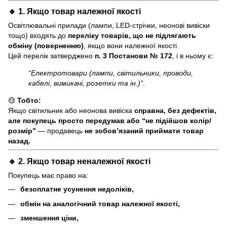
🔹 1. Якщо товар
належної якості
Освітлювальні прилади (лампи, LED-стрічки, неонові вивіски
тощо) входять до
переліку товарів, що не підлягають
обміну (поверненню)
, якщо вони належної якості.
Цей перелік затверджено
п. 3 Постанови № 172
, і в ньому є:
“Електротовари (лампи, світильники, проводи,
кабелі, вимикачі, розетки та ін.)”
.
🟡
Тобто:
Якщо світильник або неонова вивіска
справна, без дефектів,
але покупець просто передумав або “не підійшов колір/
розмір”
— продавець
не зобов’язаний приймати товар
назад.
🔹 2. Якщо товар
неналежної якості
Покупець має право на:
безоплатне усунення недоліків,
обмін на аналогічний товар належної якості,
зменшення ціни,