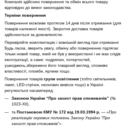
Компанія здійснює повернення та обмін всього товару
відповідно до вимог законодавства.
Терміни повернення
Повернення можливе протягом 14 днів після отримання (для
товарів належної якості). Зворотня доставка товарів
здійснюється за домовленістю.
Перевіряйте комплектацію і зовнішній вигляд при отриманні
Будь ласка, зверніть увагу, обміну або поверненню підлягає
тільки новий товар, який не був у використанні і не має слідів
експлуатації, а саме: подряпин, потертостей,
ушкоджень,збережено його товарний вигляд, споживчі
властивості, пломби, ярлики тощо.
Повернення товарів
групи освітлення
(тобто світильників,
ламп, LED-стрічок, неонових вивісок тощо) в Україні
регулюється насамперед:
Законом України “Про захист прав споживачів”
(№
1023-XII),
та
Постановою КМУ № 172 від 19.03.1994 р.
—
«Про
реалізацію окремих положень Закону України “Про
захист прав споживачів”»
.