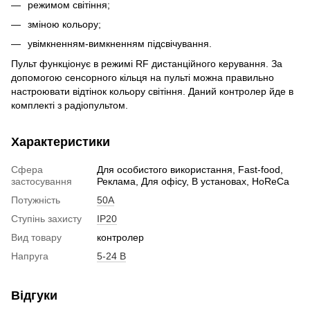
режимом світіння;
зміною кольору;
увімкненням-вимкненням підсвічування.
Пульт функціонує в режимі RF дистанційного керування. За
допомогою сенсорного кільця на пульті можна правильно
настроювати відтінок кольору світіння. Даний контролер йде в
комплекті з радіопультом.
Характеристики
Сфера
Для особистого використання, Fast-food,
застосування
Реклама, Для офісу, В установах, HoReCa
Потужність
50A
Ступінь захисту
IP20
Вид товару
контролер
Напруга
5-24 В
Відгуки