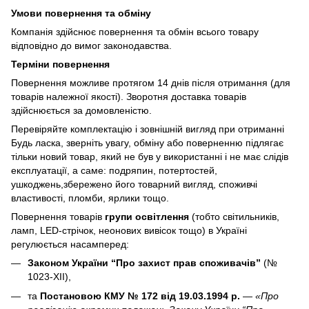
Умови повернення та обміну
Компанія здійснює повернення та обмін всього товару
відповідно до вимог законодавства.
Терміни повернення
Повернення можливе протягом 14 днів після отримання (для
товарів належної якості). Зворотня доставка товарів
здійснюється за домовленістю.
Перевіряйте комплектацію і зовнішній вигляд при отриманні
Будь ласка, зверніть увагу, обміну або поверненню підлягає
тільки новий товар, який не був у використанні і не має слідів
експлуатації, а саме: подряпин, потертостей,
ушкоджень,збережено його товарний вигляд, споживчі
властивості, пломби, ярлики тощо.
Повернення товарів
групи освітлення
(тобто світильників,
ламп, LED-стрічок, неонових вивісок тощо) в Україні
регулюється насамперед:
Законом України “Про захист прав споживачів”
(№
1023-XII),
та
Постановою КМУ № 172 від 19.03.1994 р.
—
«Про