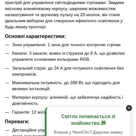
пристрій для управління світлодіодними стрічками. Завдяки
якісному алюмінієвому корпусу, широким можливостям
налаштування та зручному пульту на 20 кнопок, він стане
ідеальним вибором для створення ефектного освітлення у
будь-якому просторі.
Основні характеристики:
Зони управління: 1 зона для точного контролю стрічки.
Канали: 3 канали, кожен із струмом до 8 А, що дозволяє
управляти основними кольорами RGB.
Загальний струм: до 24 А для потужного освітлення без
компромісів.
Максимальна потужність: до 288 Вт, що підходить для
великих інсталяцій.
Матеріал корпусу: алюміній, що забезпечує надійність і
довговічність.
×
Гарантія: 12 місяців якості та стабільної роботи.
Світло починається зі
Переваги:
знайомства 🎁
Дистанційне управління: пульт із 20 кнопками дозволяє
Вперше у NeonChic? Даруємо знижку
легко регулювати яскравість, кольори та режими світіння.