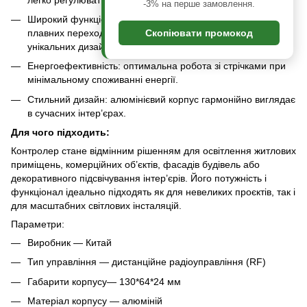
-3% на перше замовлення.
Широкий функціонал: створення динамічних ефектів,
плавних переходів між кольорами та інші режими для
Скопіювати промокод
унікальних дизайнерських рішень.
Енергоефективність: оптимальна робота зі стрічками при
мінімальному споживанні енергії.
Стильний дизайн: алюмінієвий корпус гармонійно виглядає
в сучасних інтер’єрах.
Для чого підходить:
Контролер стане відмінним рішенням для освітлення житлових
приміщень, комерційних об’єктів, фасадів будівель або
декоративного підсвічування інтер’єрів. Його потужність і
функціонал ідеально підходять як для невеликих проєктів, так і
для масштабних світлових інсталяцій.
Параметри:
Виробник — Китай
Тип управління — дистанційне радіоуправління (RF)
Габарити корпусу— 130*64*24 мм
Матеріал корпусу — алюміній