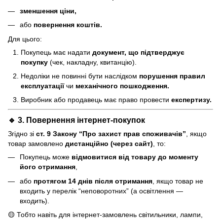
зменшення ціни,
або
повернення коштів.
Для цього:
Покупець має надати
документ, що підтверджує
покупку
(чек, накладну, квитанцію).
Недоліки не повинні бути наслідком
порушення правил
експлуатації
чи
механічного пошкодження.
Виробник або продавець має право провести
експертизу.
🔹 3. Повернення інтернет-покупок
Згідно зі
ст. 9 Закону “Про захист прав споживачів”
, якщо
товар замовлено
дистанційно (через сайт)
, то:
Покупець може
відмовитися від товару до моменту
його отримання
,
або
протягом 14 днів після отримання
, якщо товар не
входить у перелік “неповоротних” (а освітлення —
входить).
🟡 Тобто навіть для інтернет-замовлень світильники, лампи,