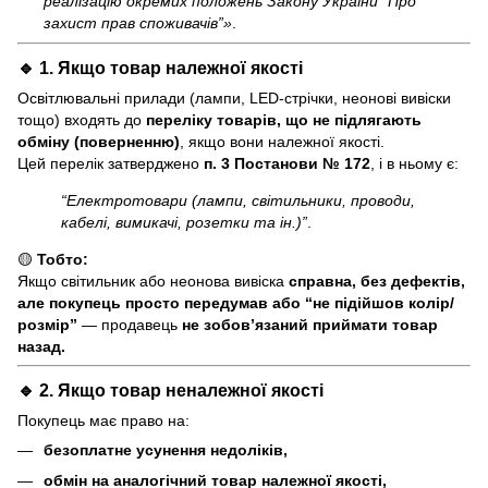
реалізацію окремих положень Закону України “Про
захист прав споживачів”»
.
🔹 1. Якщо товар
належної якості
Освітлювальні прилади (лампи, LED-стрічки, неонові вивіски
тощо) входять до
переліку товарів, що не підлягають
обміну (поверненню)
, якщо вони належної якості.
Цей перелік затверджено
п. 3 Постанови № 172
, і в ньому є:
“Електротовари (лампи, світильники, проводи,
кабелі, вимикачі, розетки та ін.)”
.
🟡
Тобто:
Якщо світильник або неонова вивіска
справна, без дефектів,
але покупець просто передумав або “не підійшов колір/
розмір”
— продавець
не зобов’язаний приймати товар
назад.
🔹 2. Якщо товар
неналежної якості
Покупець має право на:
безоплатне усунення недоліків,
обмін на аналогічний товар належної якості,