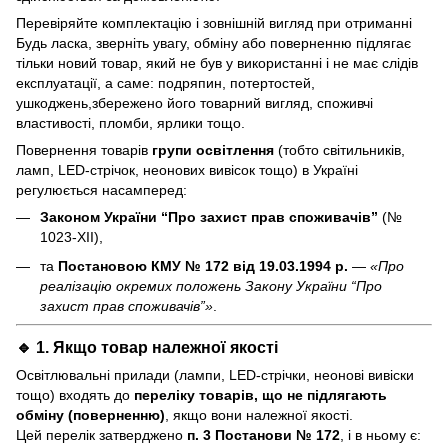
Перевіряйте комплектацію і зовнішній вигляд при отриманні
Будь ласка, зверніть увагу, обміну або поверненню підлягає
тільки новий товар, який не був у використанні і не має слідів
експлуатації, а саме: подряпин, потертостей,
ушкоджень,збережено його товарний вигляд, споживчі
властивості, пломби, ярлики тощо.
Повернення товарів
групи освітлення
(тобто світильників,
ламп, LED-стрічок, неонових вивісок тощо) в Україні
регулюється насамперед:
Законом України “Про захист прав споживачів”
(№
1023-XII),
та
Постановою КМУ № 172 від 19.03.1994 р.
—
«Про
реалізацію окремих положень Закону України “Про
захист прав споживачів”»
.
🔹 1. Якщо товар
належної якості
Освітлювальні прилади (лампи, LED-стрічки, неонові вивіски
тощо) входять до
переліку товарів, що не підлягають
обміну (поверненню)
, якщо вони належної якості.
Цей перелік затверджено
п. 3 Постанови № 172
, і в ньому є: