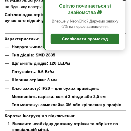
та компактним розмірам, монтаж можна здійснити практично
Світло починається зі
на будь-яку поверхню.
знайомства 🎁
Світлодіодна стрічка 12В – універсальне рішення для
сучасного підсвічування
Вперше у NeonChic? Даруємо знижку
-3% на перше замовлення.
Характеристики:
Скопіювати промокод
Напруга живлення: 12V DC
Тип діодів: SMD 2835
Щільність діодів: 120 LED/м
Потужність: 9.6 Вт/м
Ширина стрічки: 8 мм
Клас захисту: IP20 – для сухих приміщень
Можливість нарізки: кожні 3 діоди або 2,5 см
Тип монтажу: самоклейка 3M або кріплення у профіл
Коротка інструкція з підключення:
Визначте необхідну довжину стрічки та обріжте по
спеціальній мітці.