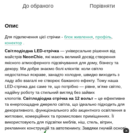
До обраного
Порівняти
Опис
Для підключення цієї стрічки -
блок живлення
,
профіль
,
конектор
.
Світлодіодна LED-стрічка
— універсальне рішення від
майстрів
NeonСhіс
, які мають великий досвід створення
якісного атмосферного підсвічування для дому, бізнесу та
декору. Ми добре знаємо болі клієнтів: коли світло
недостатньо яскраве, занадто холодне, швидко виходить з
ладу або взагалі не створює бажаного ефекту. Тому наша
LED-стрічка дає саме те, що потрібно — рівне, м’яке світло,
надійну роботу та стильний вигляд без зайвих
клопотів.
Світлодіодна стрічка на 12 вольт –
це ефективне
та енергоощадне джерело світла, що ідеально підходить для
декоративного, функціонального або акцентного освітлення в
житлових, комерційних та промислових приміщеннях. Її
використовують для підсвітки меблів, ніш, стель, вітрин,
рекламних конструкцій та автотюнингу. Завдяки гнучкій основі
×