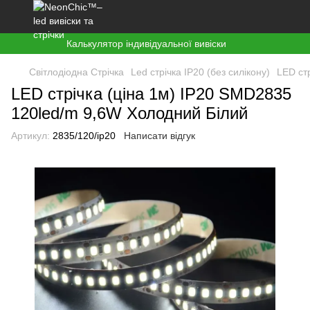
Калькулятор індивідуальної вивіски
Світлодіодна Стрічка
Led стрічка ІР20 (без силікону)
LED ст
LED стрічка (ціна 1м) IP20 SMD2835
120led/m 9,6W Холодний Білий
Артикул:
2835/120/ір20
Написати відгук