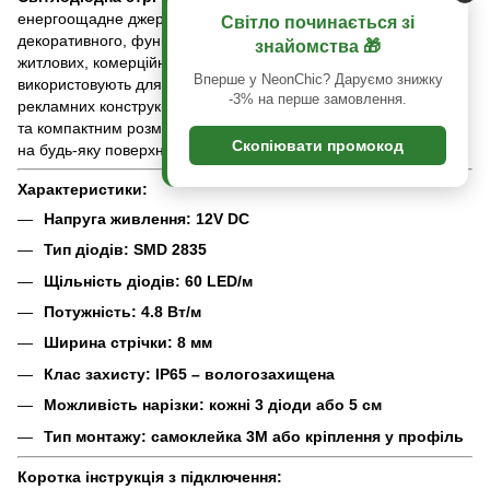
енергоощадне джерело світла, що ідеально підходить для
Світло починається зі
декоративного, функціонального або акцентного освітлення в
знайомства 🎁
житлових, комерційних та промислових приміщеннях. Її
Вперше у NeonChic? Даруємо знижку
використовують для підсвітки меблів, ніш, стель, вітрин,
-3% на перше замовлення.
рекламних конструкцій та автотюнингу. Завдяки гнучкій основі
та компактним розмірам, монтаж можна здійснити практично
Скопіювати промокод
на будь-яку поверхню.
Характеристики:
Напруга живлення: 12V DC
Тип діодів: SMD 2835
Щільність діодів: 60 LED/м
Потужність: 4.8 Вт/м
Ширина стрічки: 8 мм
Клас захисту: IP65 – вологозахищена
Можливість нарізки: кожні 3 діоди або 5 см
Тип монтажу: самоклейка 3M або кріплення у профіль
Коротка інструкція з підключення: