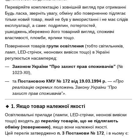
Перевіряйте комплектацію і зовнішній вигляд при отриманні
Будь ласка, зверніть увагу, обміну або поверненню підлягає
тільки новий товар, який не був у використанні і не має слідів
експлуатації, а саме: подряпин, потертостей,
ушкоджень,збережено його товарний вигляд, споживчі
властивості, пломби, ярлики тощо.
Повернення товарів
групи освітлення
(тобто світильників,
ламп, LED-стрічок, неонових вивісок тощо) в Україні
регулюється насамперед:
Законом України “Про захист прав споживачів”
(№
1023-XII),
та
Постановою КМУ № 172 від 19.03.1994 р.
—
«Про
реалізацію окремих положень Закону України “Про
захист прав споживачів”»
.
🔹 1. Якщо товар
належної якості
Освітлювальні прилади (лампи, LED-стрічки, неонові вивіски
тощо) входять до
переліку товарів, що не підлягають
обміну (поверненню)
, якщо вони належної якості.
Цей перелік затверджено
п. 3 Постанови № 172
, і в ньому є: