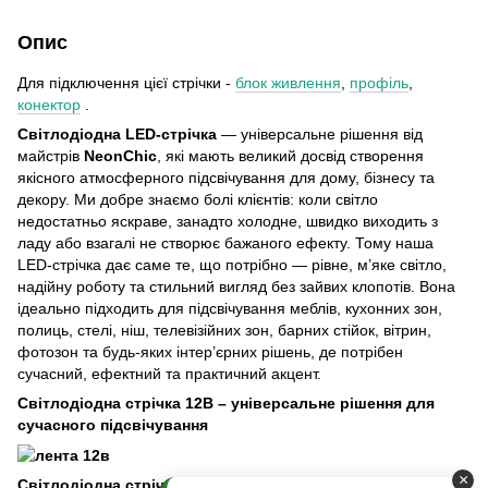
Опис
Для підключення цієї стрічки -
блок живлення
,
профіль
,
конектор
.
Світлодіодна LED-стрічка
— універсальне рішення від
майстрів
NeonСhіс
, які мають великий досвід створення
якісного атмосферного підсвічування для дому, бізнесу та
декору. Ми добре знаємо болі клієнтів: коли світло
недостатньо яскраве, занадто холодне, швидко виходить з
ладу або взагалі не створює бажаного ефекту. Тому наша
LED-стрічка дає саме те, що потрібно — рівне, м’яке світло,
надійну роботу та стильний вигляд без зайвих клопотів. Вона
ідеально підходить для підсвічування меблів, кухонних зон,
полиць, стелі, ніш, телевізійних зон, барних стійок, вітрин,
фотозон та будь-яких інтер’єрних рішень, де потрібен
сучасний, ефектний та практичний акцент.
Світлодіодна стрічка 12В – універсальне рішення для
сучасного підсвічування
×
Світлодіодна стрічка на 12 вольт –
це ефективне та