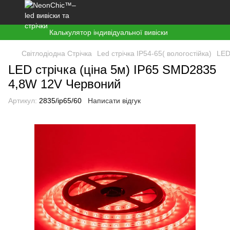
Калькулятор індивідуальної вивіски
Світлодіодна Стрічка
Led стрічка ІР54-65( вологостійка)
LED
LED стрічка (ціна 5м) IP65 SMD2835
4,8W 12V Червоний
Артикул:
2835/ір65/60
Написати відгук