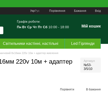
Порівняння
Укр
Рус
Бажання
Вхід
Графік роботи:
Мій кошик
Пн Вт Ср Чт Пт Сб
10:00 - 18:00
Світильники настінні, настільні
Led Гірлянди
анчевий 8х16мм 220v 10м + адаптер живлення
16мм 220v 10м + адаптер
Артикул
№53-
3/5/10
Порівняти
В бажання