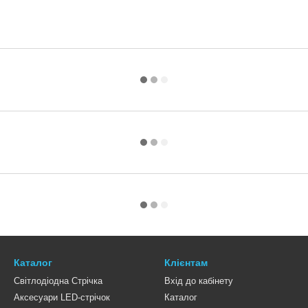
Каталог
Клієнтам
Світлодіодна Стрічка
Вхід до кабінету
Аксесуари LED-стрічок
Каталог