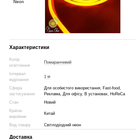
Характеристики
Колір
Помаранчевий
освітлення
Інтервал
1 м
відрізання
Сфера
Для особистого використання, Fast-food,
застосування
Реклама, Для офісу, В установах, HoReCa
Стан
Новий
Країна
Китай
виробник
Вид товару
Світлодіодний неон
Доставка