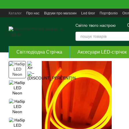
Перейти до основного контенту
Каталог
Про нас
Відгуки про магазин
Led блог
Портфоліо
Опл
Угода користувача
Світло твого настрою
Світлодіодна Стрічка
Аксесуари LED-стрічок