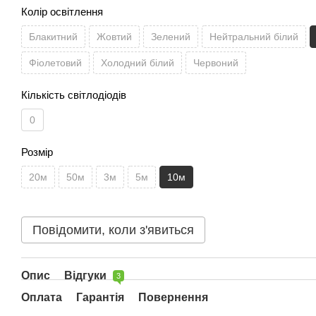
Колір освітлення
Блакитний
Жовтий
Зелений
Нейтральний білий
Фіолетовий
Холодний білий
Червоний
Кількість світлодіодів
0
Розмір
20м
50м
3м
5м
10м
Повідомити, коли з'явиться
Опис
Відгуки
3
Оплата
Гарантія
Повернення