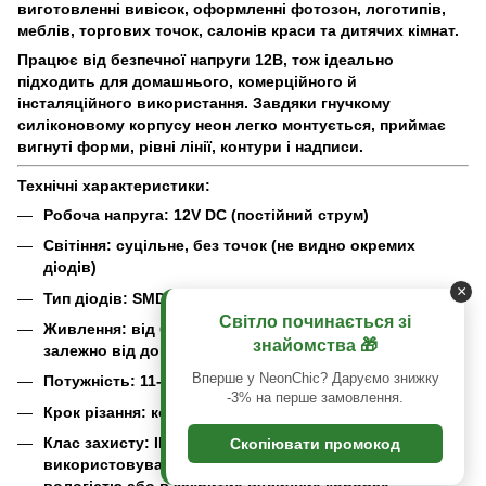
виготовленні вивісок, оформленні фотозон, логотипів,
меблів, торгових точок, салонів краси та дитячих кімнат.
Працює від безпечної напруги 12В, тож ідеально
підходить для домашнього, комерційного й
інсталяційного використання. Завдяки гнучкому
силіконовому корпусу неон легко монтується, приймає
вигнуті форми, рівні лінії, контури і надписи.
Технічні характеристики:
Робоча напруга: 12V DC (постійний струм)
Світіння: суцільне, без точок (не видно окремих
діодів)
×
Тип діодів: SMD (вбудовані в світлорозсіювач)
Світло починається зі
Живлення: від блоку живлення 12В (підбирається
знайомства 🎁
залежно від довжини)
Вперше у NeonChic? Даруємо знижку
Потужність: 11-13 W/m
-3% на перше замовлення.
Крок різання: кожні 1 см
Клас захисту: IP65 — вологозахищений корпус, можна
Скопіювати промокод
використовувати в приміщеннях з підвищеною