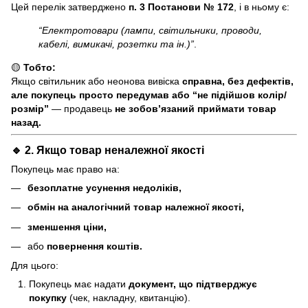
Цей перелік затверджено
п. 3 Постанови № 172
, і в ньому є:
“Електротовари (лампи, світильники, проводи,
кабелі, вимикачі, розетки та ін.)”
.
🟡
Тобто:
Якщо світильник або неонова вивіска
справна, без дефектів,
але покупець просто передумав або “не підійшов колір/
розмір”
— продавець
не зобов’язаний приймати товар
назад.
🔹 2. Якщо товар
неналежної якості
Покупець має право на:
безоплатне усунення недоліків,
обмін на аналогічний товар належної якості,
зменшення ціни,
або
повернення коштів.
Для цього:
Покупець має надати
документ, що підтверджує
покупку
(чек, накладну, квитанцію).