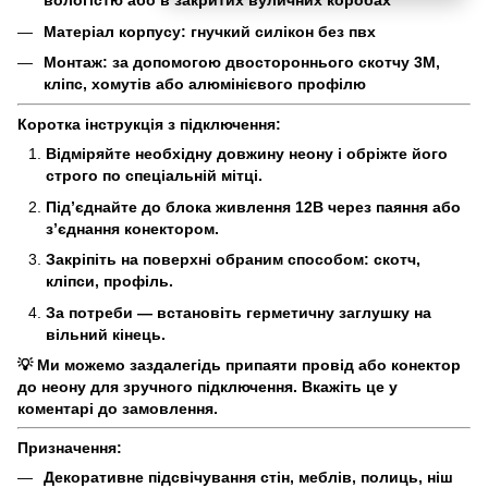
вологістю або в закритих вуличних коробах
Матеріал корпусу: гнучкий силікон без пвх
Монтаж: за допомогою двостороннього скотчу 3M,
кліпс, хомутів або алюмінієвого профілю
Коротка інструкція з підключення:
Відміряйте необхідну довжину неону і обріжте його
строго по спеціальній мітці.
Під’єднайте до блока живлення 12В через паяння або
з’єднання конектором.
Закріпіть на поверхні обраним способом: скотч,
кліпси, профіль.
За потреби — встановіть герметичну заглушку на
вільний кінець.
💡 Ми можемо заздалегідь припаяти провід або конектор
до неону для зручного підключення. Вкажіть це у
коментарі до замовлення.
Призначення:
Декоративне підсвічування стін, меблів, полиць, ніш