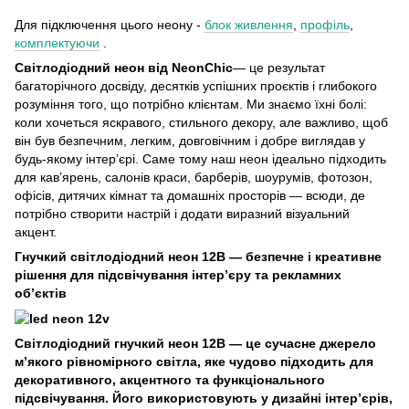
Для підключення цього неону -
блок живлення
,
профіль
,
к
омплектуючи
.
Світлодіодний неон від NeonChic
— це результат
багаторічного досвіду, десятків успішних проєктів і глибокого
розуміння того, що потрібно клієнтам. Ми знаємо їхні болі:
коли хочеться яскравого, стильного декору, але важливо, щоб
він був безпечним, легким, довговічним і добре виглядав у
будь-якому інтер’єрі. Саме тому наш неон ідеально підходить
для кав’ярень, салонів краси, барберів, шоурумів, фотозон,
офісів, дитячих кімнат та домашніх просторів — всюди, де
потрібно створити настрій і додати виразний візуальний
акцент.
Гнучкий світлодіодний неон 12В — безпечне і креативне
рішення для підсвічування інтер’єру та рекламних
об’єктів
Світлодіодний гнучкий неон 12В — це сучасне джерело
м’якого рівномірного світла, яке чудово підходить для
декоративного, акцентного та функціонального
підсвічування. Його використовують у дизайні інтер’єрів,