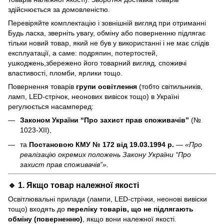
здійснюється за домовленістю.
Перевіряйте комплектацію і зовнішній вигляд при отриманні
Будь ласка, зверніть увагу, обміну або поверненню підлягає
тільки новий товар, який не був у використанні і не має слідів
експлуатації, а саме: подряпин, потертостей,
ушкоджень,збережено його товарний вигляд, споживчі
властивості, пломби, ярлики тощо.
Повернення товарів
групи освітлення
(тобто світильників,
ламп, LED-стрічок, неонових вивісок тощо) в Україні
регулюється насамперед:
Законом України “Про захист прав споживачів”
(№
1023-XII),
та
Постановою КМУ № 172 від 19.03.1994 р.
—
«Про
реалізацію окремих положень Закону України “Про
захист прав споживачів”»
.
🔹 1. Якщо товар
належної якості
Освітлювальні прилади (лампи, LED-стрічки, неонові вивіски
тощо) входять до
переліку товарів, що не підлягають
обміну (поверненню)
, якщо вони належної якості.