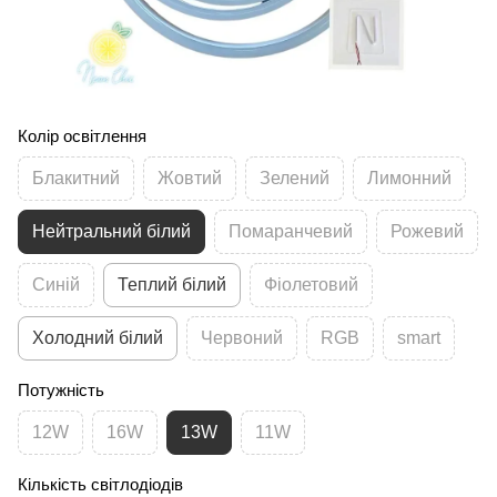
Колір освітлення
Блакитний
Жовтий
Зелений
Лимонний
Нейтральний білий
Помаранчевий
Рожевий
Синій
Теплий білий
Фіолетовий
Холодний білий
Червоний
RGB
smart
Потужність
12W
16W
13W
11W
Кількість світлодіодів