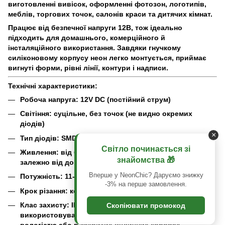
виготовленні вивісок, оформленні фотозон, логотипів,
меблів, торгових точок, салонів краси та дитячих кімнат.
Працює від безпечної напруги 12В, тож ідеально
підходить для домашнього, комерційного й
інсталяційного використання. Завдяки гнучкому
силіконовому корпусу неон легко монтується, приймає
вигнуті форми, рівні лінії, контури і надписи.
Технічні характеристики:
Робоча напруга: 12V DC (постійний струм)
Світіння: суцільне, без точок (не видно окремих
діодів)
×
Тип діодів: SMD (вбудовані в світлорозсіювач)
Світло починається зі
Живлення: від блоку живлення 12В (підбирається
знайомства 🎁
залежно від довжини)
Вперше у NeonChic? Даруємо знижку
Потужність: 11-13 W/m
-3% на перше замовлення.
Крок різання: кожні 1 см
Клас захисту: IP65 — вологозахищений корпус, можна
Скопіювати промокод
використовувати в приміщеннях з підвищеною