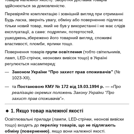
здійснюється за домовленістю.
Перевіряйте комплектацію і зовнішній вигляд при отриманні
Будь ласка, зверніть увагу, обміну або поверненню підлягає
тільки новий товар, який не був у використанні і не має слідів
експлуатації, а саме: подряпин, потертостей,
ушкоджень,збережено його товарний вигляд, споживчі
властивості, пломби, ярлики тощо.
Повернення товарів
групи освітлення
(тобто світильників,
ламп, LED-стрічок, неонових вивісок тощо) в Україні
регулюється насамперед:
Законом України “Про захист прав споживачів”
(№
1023-XII),
та
Постановою КМУ № 172 від 19.03.1994 р.
—
«Про
реалізацію окремих положень Закону України “Про
захист прав споживачів”»
.
🔹 1. Якщо товар
належної якості
Освітлювальні прилади (лампи, LED-стрічки, неонові вивіски
тощо) входять до
переліку товарів, що не підлягають
обміну (поверненню)
, якщо вони належної якості.