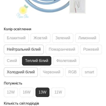
Колір освітлення
Блакитний
Жовтий
Зелений
Лимонний
Нейтральний білий
Помаранчевий
Рожевий
Синій
Теплий білий
Фіолетовий
Холодний білий
Червоний
RGB
smart
Потужність
12W
16W
13W
11W
Кількість світлодіодів