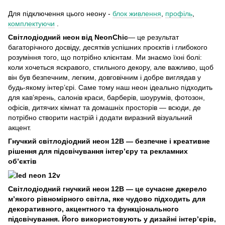
Для підключення цього неону -
блок живлення
,
профіль
,
к
омплектуючи
.
Світлодіодний неон від NeonChic
— це результат
багаторічного досвіду, десятків успішних проєктів і глибокого
розуміння того, що потрібно клієнтам. Ми знаємо їхні болі:
коли хочеться яскравого, стильного декору, але важливо, щоб
він був безпечним, легким, довговічним і добре виглядав у
будь-якому інтер’єрі. Саме тому наш неон ідеально підходить
для кав’ярень, салонів краси, барберів, шоурумів, фотозон,
офісів, дитячих кімнат та домашніх просторів — всюди, де
потрібно створити настрій і додати виразний візуальний
акцент.
Гнучкий світлодіодний неон 12В — безпечне і креативне
рішення для підсвічування інтер’єру та рекламних
об’єктів
Світлодіодний гнучкий неон 12В — це сучасне джерело
м’якого рівномірного світла, яке чудово підходить для
декоративного, акцентного та функціонального
підсвічування. Його використовують у дизайні інтер’єрів,