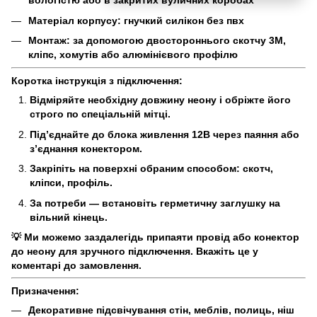
вологістю або в закритих вуличних коробах
Матеріал корпусу: гнучкий силікон без пвх
Монтаж: за допомогою двостороннього скотчу 3M,
кліпс, хомутів або алюмінієвого профілю
Коротка інструкція з підключення:
Відміряйте необхідну довжину неону і обріжте його
строго по спеціальній мітці.
Під’єднайте до блока живлення 12В через паяння або
з’єднання конектором.
Закріпіть на поверхні обраним способом: скотч,
кліпси, профіль.
За потреби — встановіть герметичну заглушку на
вільний кінець.
💡 Ми можемо заздалегідь припаяти провід або конектор
до неону для зручного підключення. Вкажіть це у
коментарі до замовлення.
Призначення:
Декоративне підсвічування стін, меблів, полиць, ніш