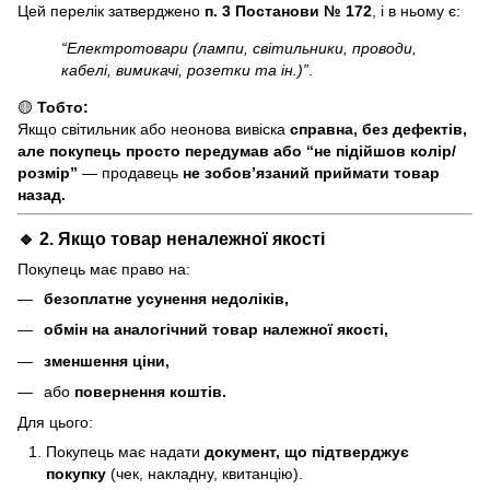
Цей перелік затверджено
п. 3 Постанови № 172
, і в ньому є:
“Електротовари (лампи, світильники, проводи,
кабелі, вимикачі, розетки та ін.)”
.
🟡
Тобто:
Якщо світильник або неонова вивіска
справна, без дефектів,
але покупець просто передумав або “не підійшов колір/
розмір”
— продавець
не зобов’язаний приймати товар
назад.
🔹 2. Якщо товар
неналежної якості
Покупець має право на:
безоплатне усунення недоліків,
обмін на аналогічний товар належної якості,
зменшення ціни,
або
повернення коштів.
Для цього:
Покупець має надати
документ, що підтверджує
покупку
(чек, накладну, квитанцію).