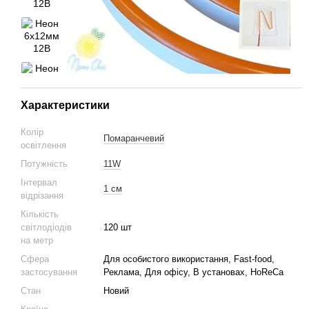
Характеристики
Колір
Помаранчевий
освітлення
Потужність
11W
Інтервал
1 см
відрізання
Кількість
світлодіодів
120 шт
на метр
Сфера
Для особистого використання, Fast-food,
застосування
Реклама, Для офісу, В установах, HoReCa
Стан
Новий