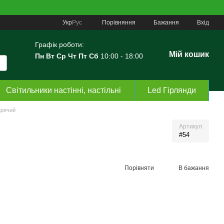
Порівняння
Укр
Рус
Бажання
Вхід
Графік роботи:
Мій кошик
Пн Вт Ср Чт Пт Сб
10:00 - 18:00
Світильники настінні, настільні
Led Гірлянди
арячий
Артикул
#54
Порівняти
В бажання