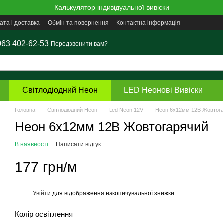
Калькулятор індивідуальної вивіски
ата і доставка
Обмін та повернення
Контактна інформація
063 402-62-53
Передзвонити вам?
Світлодіодний Неон
LED Неонові Вивіски
Головна
Світлодіодний Неон
Led Neon 12V
Неон 6х12мм 12В Жовтог
Неон 6х12мм 12В Жовтогарячий
В наявності
Написати відгук
177 грн/м
Увійти
для відображення накопичувальної знижки
%
Колір освітлення