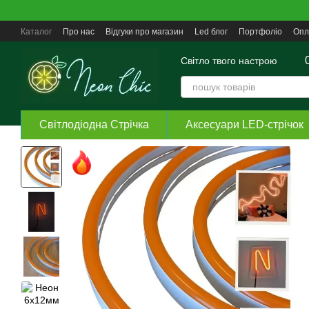
Перейти до основного контенту
Каталог
Про нас
Відгуки про магазин
Led блог
Портфоліо
Опл
Угода користувача
Світло твого настрою
Світлодіодна Стрічка
Аксесуари LED-стрічок