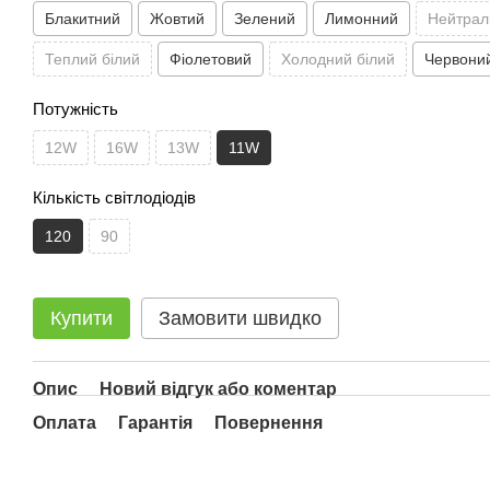
Блакитний
Жовтий
Зелений
Лимонний
Нейтрал
Теплий білий
Фіолетовий
Холодний білий
Червони
Потужність
12W
16W
13W
11W
Кількість світлодіодів
120
90
Купити
Замовити швидко
Опис
Новий відгук або коментар
Оплата
Гарантія
Повернення