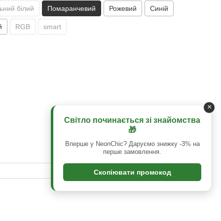
ьний білий
Помаранчевий
Рожевий
Синій
й
RGB
smart
×
Світло починається зі знайомства
🎁
Вперше у NeonChic? Даруємо знижку -3% на
перше замовлення.
Скопіювати промокод