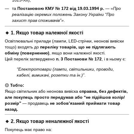
та
Постановою КМУ № 172 від 19.03.1994 р.
—
«Про
реалізацію окремих положень Закону України “Про
захист прав споживачів”»
.
🔹 1. Якщо товар
належної якості
Освітлювальні прилади (лампи, LED-стрічки, неонові вивіски
тощо) входять до
переліку товарів, що не підлягають
обміну (поверненню)
, якщо вони належної якості.
Цей перелік затверджено
п. 3 Постанови № 172
, і в ньому є:
“Електротовари (лампи, світильники, проводи,
кабелі, вимикачі, розетки та ін.)”
.
🟡
Тобто:
Якщо світильник або неонова вивіска
справна, без дефектів,
але покупець просто передумав або “не підійшов колір/
розмір”
— продавець
не зобов’язаний приймати товар
назад.
🔹 2. Якщо товар
неналежної якості
Покупець має право на: