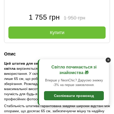
1 755 грн
1 950 грн
Купити
Опис
×
Цей штатив для селфі-лампи
та студійного
Світло починається зі
світла
вирізняється своєю функціональністю та легкістю
знайомства 🎁
використання. У складеному вигляді його довжина становить
лише 65 см, що робить його зручним для транспортування та
Вперше у NeonChic? Даруємо знижку
зберігання. Розкладаючи штатив, ви можете досягти
-3% на перше замовлення.
максимальної висоти в 185 см, що забезпечує достатню
гнучкість для будь-яких зйомок, від аматорських селфі до
Скопіювати промокод
професійних фотосесій.
Стабільність штатива гарантована завдяки широкій відстані між
опорами, що досягає 65 см, забезпечуючи міцну та надійну