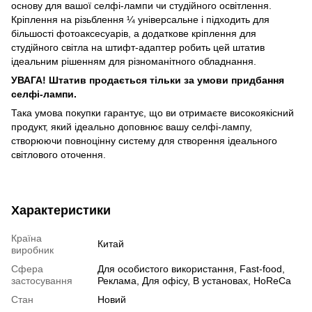
основу для вашої селфі-лампи чи студійного освітлення.
Кріплення на різьблення ¼ універсальне і підходить для
більшості фотоаксесуарів, а додаткове кріплення для
студійного світла на штифт-адаптер робить цей штатив
ідеальним рішенням для різноманітного обладнання.
УВАГА! Штатив продається тільки за умови придбання
селфі-лампи.
Така умова покупки гарантує, що ви отримаєте високоякісний
продукт, який ідеально доповнює вашу селфі-лампу,
створюючи повноцінну систему для створення ідеального
світлового оточення.
Характеристики
Країна
Китай
виробник
Сфера
Для особистого використання, Fast-food,
застосування
Реклама, Для офісу, В установах, HoReCa
Стан
Новий