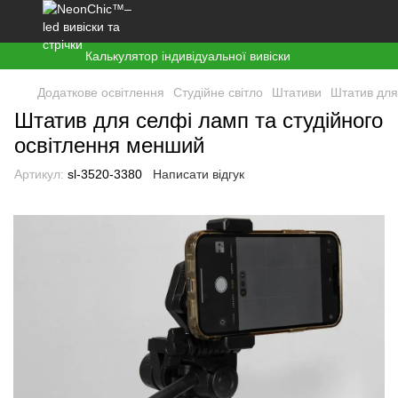
Калькулятор індивідуальної вивіски
Додаткове освітлення
Студійне світло
Штативи
Штатив для
Штатив для селфі ламп та студійного
освітлення менший
Артикул:
sl-3520-3380
Написати відгук