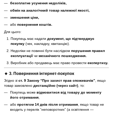
безоплатне усунення недоліків,
обмін на аналогічний товар належної якості,
зменшення ціни,
або
повернення коштів.
Для цього:
Покупець має надати
документ, що підтверджує
покупку
(чек, накладну, квитанцію).
Недоліки не повинні бути наслідком
порушення правил
експлуатації
чи
механічного пошкодження.
Виробник або продавець має право провести
експертизу.
🔹 3. Повернення інтернет-покупок
Згідно зі
ст. 9 Закону “Про захист прав споживачів”
, якщо
товар замовлено
дистанційно (через сайт)
, то:
Покупець може
відмовитися від товару до моменту
його отримання
,
або
протягом 14 днів після отримання
, якщо товар не
входить у перелік “неповоротних” (а освітлення —