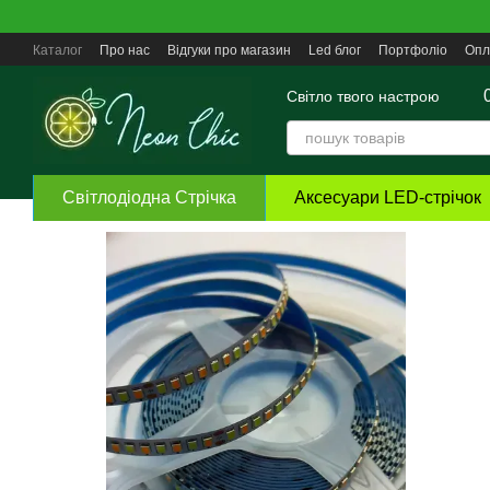
Перейти до основного контенту
Каталог
Про нас
Відгуки про магазин
Led блог
Портфоліо
Опл
Угода користувача
Світло твого настрою
Світлодіодна Стрічка
Аксесуари LED-стрічок