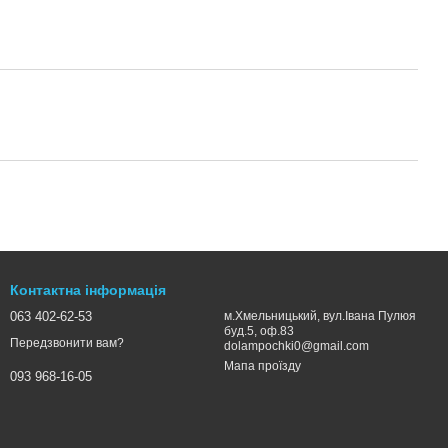
Контактна інформація
063 402-62-53
м.Хмельницький, вул.Івана Пулюя
буд.5, оф.83
Передзвонити вам?
dolampochki0@gmail.com
Мапа проїзду
093 968-16-05