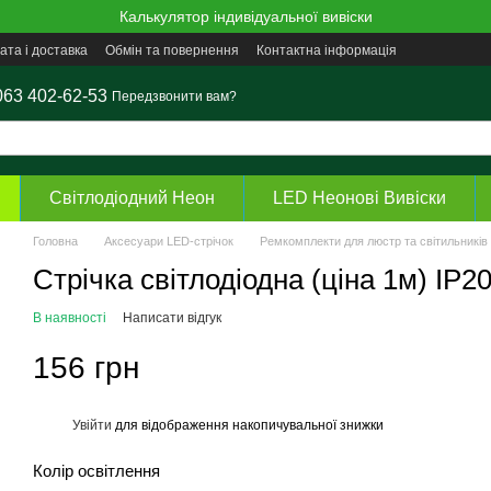
Калькулятор індивідуальної вивіски
ата і доставка
Обмін та повернення
Контактна інформація
063 402-62-53
Передзвонити вам?
Світлодіодний Неон
LED Неонові Вивіски
Головна
Аксесуари LED-стрічок
Ремкомплекти для люстр та світильників
Стрічка світлодіодна (ціна 1м) IP
В наявності
Написати відгук
156 грн
Увійти
для відображення накопичувальної знижки
%
Колір освітлення