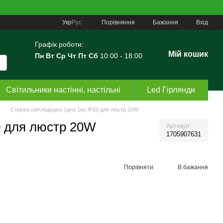
Порівняння
Укр
Рус
Бажання
Вхід
Графік роботи:
Мій кошик
Пн Вт Ср Чт Пт Сб
10:00 - 18:00
Світильники настінні, настільні
Led Гірлянди
Стрічка світлодіодна (ціна 1м) IP20 для люстр 20W
20 для люстр 20W
Артикул
1705907631
Порівняти
В бажання