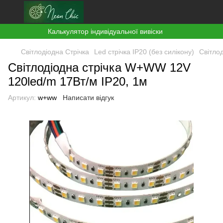
Калькулятор індивідуальної вивіски
Світлодіодна Стрічка
Led стрічка ІР20 (без силікону)
Світло
Світлодіодна стрічка W+WW 12V
120led/m 17Вт/м IP20, 1м
Артикул:
w+ww
Написати відгук