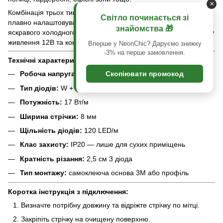
×
Комбінація трьох типів білого світла в одній стрічці дає змогу
Світло починається зі
плавно налаштовувати тон освітлення: від м’якого теплого до
знайомства 🎁
яскравого холодного. Стрічка працює від стабілізованого блоку
живлення 12В та контролера або сумісного димера.
Вперше у NeonChic? Даруємо знижку
-3% на перше замовлення.
Технічні характеристики:
Скопіювати промокод
Робоча напруга:
12V DC
Тип діодів:
W + WW + CW
Потужність:
17 Вт/м
Ширина стрічки:
8 мм
Щільність діодів:
120 LED/м
Клас захисту:
IP20 — лише для сухих приміщень
Кратність різання:
2,5 см 3 діода
Тип монтажу:
самоклеюча основа 3M або профіль
Коротка інструкція з підключення:
Визначте потрібну довжину та відріжте стрічку по мітці.
Закріпіть стрічку на очищену поверхню.