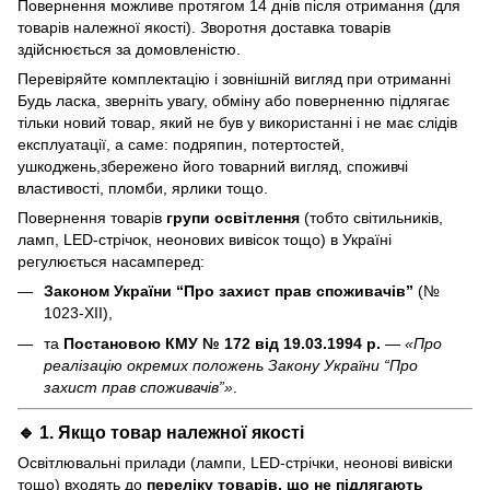
Повернення можливе протягом 14 днів після отримання (для
товарів належної якості). Зворотня доставка товарів
здійснюється за домовленістю.
Перевіряйте комплектацію і зовнішній вигляд при отриманні
Будь ласка, зверніть увагу, обміну або поверненню підлягає
тільки новий товар, який не був у використанні і не має слідів
експлуатації, а саме: подряпин, потертостей,
ушкоджень,збережено його товарний вигляд, споживчі
властивості, пломби, ярлики тощо.
Повернення товарів
групи освітлення
(тобто світильників,
ламп, LED-стрічок, неонових вивісок тощо) в Україні
регулюється насамперед:
Законом України “Про захист прав споживачів”
(№
1023-XII),
та
Постановою КМУ № 172 від 19.03.1994 р.
—
«Про
реалізацію окремих положень Закону України “Про
захист прав споживачів”»
.
🔹 1. Якщо товар
належної якості
Освітлювальні прилади (лампи, LED-стрічки, неонові вивіски
тощо) входять до
переліку товарів, що не підлягають