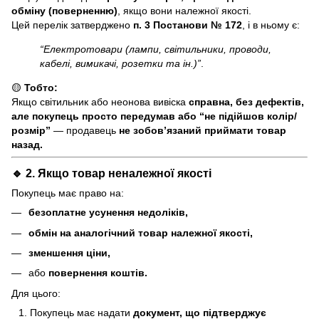
обміну (поверненню)
, якщо вони належної якості.
Цей перелік затверджено
п. 3 Постанови № 172
, і в ньому є:
“Електротовари (лампи, світильники, проводи,
кабелі, вимикачі, розетки та ін.)”
.
🟡
Тобто:
Якщо світильник або неонова вивіска
справна, без дефектів,
але покупець просто передумав або “не підійшов колір/
розмір”
— продавець
не зобов’язаний приймати товар
назад.
🔹 2. Якщо товар
неналежної якості
Покупець має право на:
безоплатне усунення недоліків,
обмін на аналогічний товар належної якості,
зменшення ціни,
або
повернення коштів.
Для цього:
Покупець має надати
документ, що підтверджує