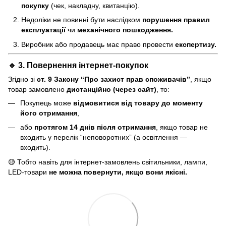
покупку
(чек, накладну, квитанцію).
Недоліки не повинні бути наслідком
порушення правил
експлуатації
чи
механічного пошкодження.
Виробник або продавець має право провести
експертизу.
🔹 3. Повернення інтернет-покупок
Згідно зі
ст. 9 Закону “Про захист прав споживачів”
, якщо
товар замовлено
дистанційно (через сайт)
, то:
Покупець може
відмовитися від товару до моменту
його отримання
,
або
протягом 14 днів після отримання
, якщо товар не
входить у перелік “неповоротних” (а освітлення —
входить).
🟡 Тобто навіть для інтернет-замовлень світильники, лампи,
LED-товари
не можна повернути, якщо вони якісні.