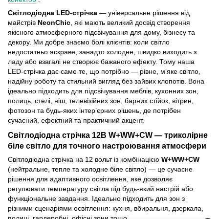
Світлодіодна LED-стрічка
— універсальне рішення від
майстрів
NeonСhіс
, які мають великий досвід створення
якісного атмосферного підсвічування для дому, бізнесу та
декору. Ми добре знаємо болі клієнтів: коли світло
недостатньо яскраве, занадто холодне, швидко виходить з
ладу або взагалі не створює бажаного ефекту. Тому наша
LED-стрічка дає саме те, що потрібно — рівне, м’яке світло,
надійну роботу та стильний вигляд без зайвих клопотів. Вона
ідеально підходить для підсвічування меблів, кухонних зон,
полиць, стелі, ніш, телевізійних зон, барних стійок, вітрин,
фотозон та будь-яких інтер’єрних рішень, де потрібен
сучасний, ефектний та практичний акцент.
Світлодіодна стрічка 12В W+WW+CW — триколірне
біле світло для точного настроювання атмосфери
Світлодіодна стрічка на 12 вольт із комбінацією
W+WW+CW
(нейтральне, тепле та холодне біле світло) — це сучасне
рішення для адаптивного освітлення, яке дозволяє
регулювати температуру світла під будь-який настрій або
функціональне завдання. Ідеально підходить для зон з
різними сценаріями освітлення: кухня, вбиральня, дзеркала,
полиці, гардеробні, офісні зони тощо.