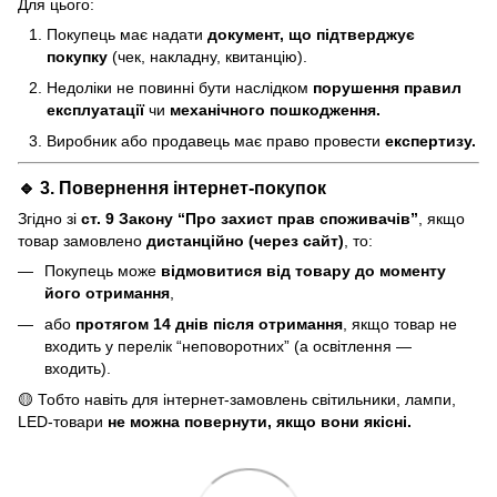
Для цього:
Покупець має надати
документ, що підтверджує
покупку
(чек, накладну, квитанцію).
Недоліки не повинні бути наслідком
порушення правил
експлуатації
чи
механічного пошкодження.
Виробник або продавець має право провести
експертизу.
🔹 3. Повернення інтернет-покупок
Згідно зі
ст. 9 Закону “Про захист прав споживачів”
, якщо
товар замовлено
дистанційно (через сайт)
, то:
Покупець може
відмовитися від товару до моменту
його отримання
,
або
протягом 14 днів після отримання
, якщо товар не
входить у перелік “неповоротних” (а освітлення —
входить).
🟡 Тобто навіть для інтернет-замовлень світильники, лампи,
LED-товари
не можна повернути, якщо вони якісні.