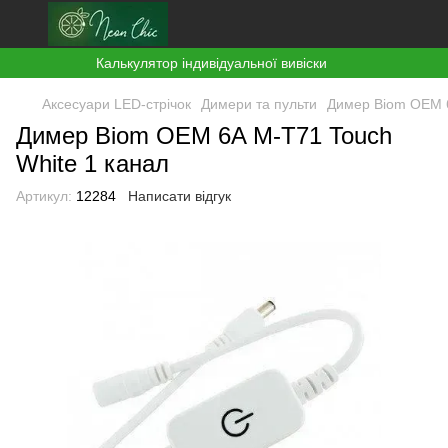
Калькулятор індивідуальної вивіски
Аксесуари LED-стрічок
Димери та пульти
Димер Biom OEM 6
Димер Biom OEM 6A M-T71 Touch
White 1 канал
Артикул:
12284
Написати відгук