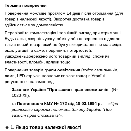
Терміни повернення
Повернення можливе протягом 14 днів після отримання (для
товарів належної якості). Зворотня доставка товарів
здійснюється за домовленістю.
Перевіряйте комплектацію і зовнішній вигляд при отриманні
Будь ласка, зверніть увагу, обміну або поверненню підлягає
тільки новий товар, який не був у використанні і не має слідів
експлуатації, а саме: подряпин, потертостей,
ушкоджень,збережено його товарний вигляд, споживчі
властивості, пломби, ярлики тощо.
Повернення товарів
групи освітлення
(тобто світильників,
ламп, LED-стрічок, неонових вивісок тощо) в Україні
регулюється насамперед:
Законом України “Про захист прав споживачів”
(№
1023-XII),
та
Постановою КМУ № 172 від 19.03.1994 р.
—
«Про
реалізацію окремих положень Закону України “Про
захист прав споживачів”»
.
🔹 1. Якщо товар
належної якості