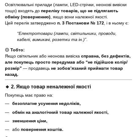
Освітлювальні прилади (лампи, LED-стрічки, неонові вивіски
тощо) входять до
переліку товарів, що не підлягають
обміну (поверненню)
, якщо вони належної якості.
Цей перелік затверджено
п. 3 Постанови № 172
, і в ньому є:
“Електротовари (лампи, світильники, проводи,
кабелі, вимикачі, розетки та ін.)”
.
🟡
Тобто:
Якщо світильник або неонова вивіска
справна, без дефектів,
але покупець просто передумав або “не підійшов колір/
розмір”
— продавець
не зобов’язаний приймати товар
назад.
🔹 2. Якщо товар
неналежної якості
Покупець має право на:
безоплатне усунення недоліків,
обмін на аналогічний товар належної якості,
зменшення ціни,
або
повернення коштів.