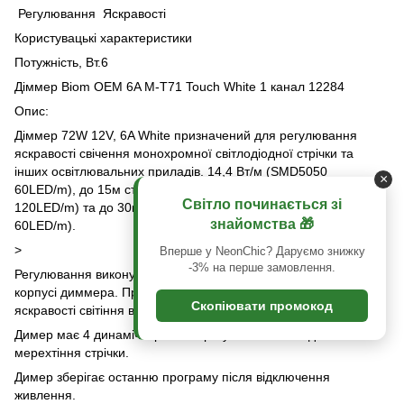
Регулювання Яскравості
Користувацькі характеристики
Потужність, Вт.6
Діммер Biom OEM 6A M-T71 Touch White 1 канал 12284
Опис:
Діммер 72W 12V, 6A White призначений для регулювання
яскравості свічення монохромної світлодіодної стрічки та
інших освітлювальних приладів. 14,4 Вт/м (SMD5050
×
60LED/m), до 15м стрічки потужністю 9,6 Вт/м (SMD3528
Світло починається зі
120LED/m) та до 30м стрічки потужністю 4,8 Вт/м (SMD3528
знайомства 🎁
60LED/m).
>
Вперше у NeonChic? Даруємо знижку
-3% на перше замовлення.
Регулювання виконується вручну, за допомогою кнопок на
корпусі диммера. Призначений для плавного регулювання
Скопіювати промокод
яскравості світіння в діапазоні від 10% до 100%.
Димер має 4 динамічні режими регулювання швидкості
мерехтіння стрічки.
Димер зберігає останню програму після відключення
живлення.