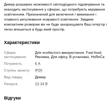
Димер розширює можливості світлодіодного підсвічування та
знаходить застосування у сферах, що потребують керування
освітленням. Призначений для включення / вимикання і
плавного регулювання яскравості освітлення. Завдяки
компактним розмірам він не буде захаращувати Ваш інтер'єр і
легко впишеться в будь-який простір.
Характеристики
Сфера
Для особистого використання, Fast-food,
застосування
Реклама, Для офісу, В установах, HoReCa
Потужність
6 А
Ступінь захисту
IP20
Вид товару
Димер
Напруга
12-24 В
Відгуки