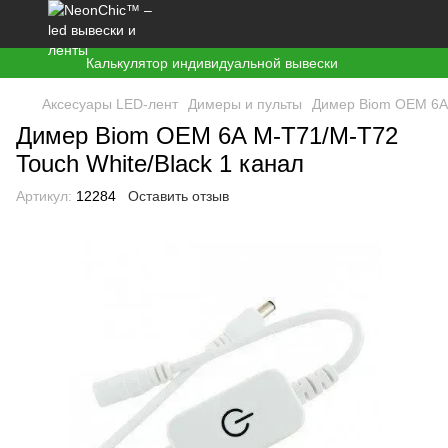
Калькулятор индивидуальной вывески
Аксесуары LED-лент
Димеры и пульты
Димер Biom OEM 6A 
Димер Biom OEM 6A M-T71/M-T72
Touch White/Black 1 канал
Артикул:
12284
Оставить отзыв