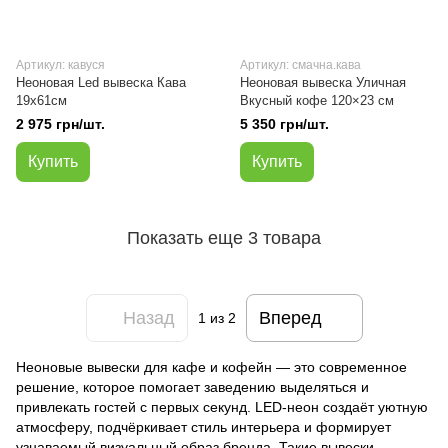
Артикул: кавуся
Артикул: смачна.кава
Неоновая Led вывеска Кава
Неоновая вывеска Уличная
19х61см
Вкусный кофе 120×23 см
2 975 грн/шт.
5 350 грн/шт.
Купить
Купить
Показать еще 3 товара
Назад
Вперед
1
из 2
Неоновые вывески для кафе и кофейн — это современное
решение, которое помогает заведению выделяться и
привлекать гостей с первых секунд. LED-неон создаёт уютную
атмосферу, подчёркивает стиль интерьера и формирует
узнаваемый визуальный образ бренда. Такие вывески