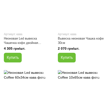
Артикул: кава
Артикул: кава
Неоновая Led вывеска
Вывеска неоновая Чашка кофе
Чашечка кофе двойная
30см
герметическая 27х37 см
4 305 грн/шт.
2 070 грн/шт.
Купить
Купить