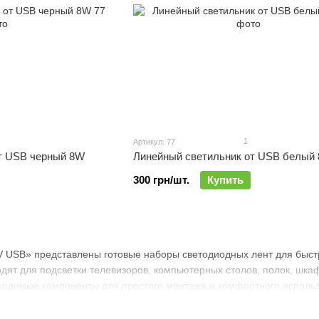
1
Артикул: 77
т USB черный 8W
Линейный светильник от USB белый
300 грн/шт.
Купить
 USB» представлены готовые наборы светодиодных лент для быстр
дят для подсветки телевизоров, компьютерных столов, полок, шк
ходимые компоненты для простого монтажа и комфортного использ