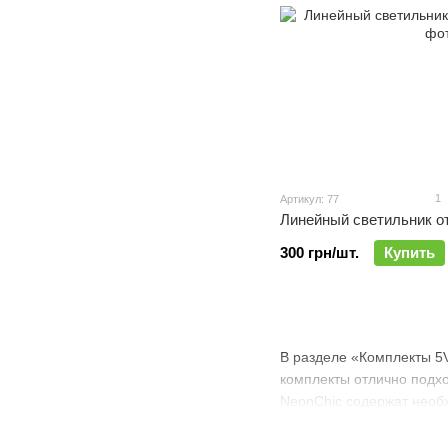
1
Артикул: 77
Линейный светильник о
300 грн/шт.
Купить
В разделе «Комплекты 5V
комплекты отлично подхо
NeonChic содержат необ