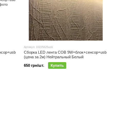
Артикул: 10225625usb
нсор+usb
Сборка LED лента СОВ 9W+блок+сенсор+usb
(цена за 2м) Нейтральный Белый
650 грн/шт.
Купить