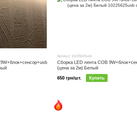
Артикул: 10225625usb
 9W+блок+сенсор+usb
Сборка LED лента СОВ 9W+блок+се
лый
(цена за 2м) Белый
650 грн/шт.
Купить