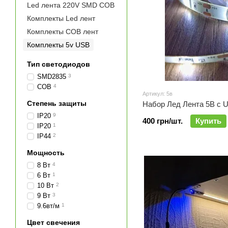
Led лента 220V SMD COB
Комплекты Led лент
Комплекты СОВ лент
Комплекты 5v USB
Тип светодиодов
SMD2835
3
COB
4
Артикул: 5в
Степень защиты
Набор Лед Лента 5В с 
IP20
9
400 грн/шт.
Купить
ІР20
1
IP44
2
Мощность
8 Вт
4
6 Вт
1
10 Вт
2
9 Вт
3
9.6вт/м
1
Цвет свечения