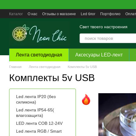
Перейти к основному контенту
Каталог
О нас
Отзывы о магазине
Led блог
Портфолио
Оплат
Пользовательское соглашение
Свет твоего настроения
Лента светодиодная
Аксесуары LED-лент
Главная
Лента светодиодная
Комплекты 5v USB
Комплекты 5v USB
Led лента ІР20 (без
силикона)
Led лента ІР54-65(
влагозащита)
LED лента COB 12-24V
Led лента RGB / Smart