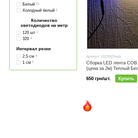
Белый
11
Холодный белый
1
Количество
светодиодов на метр
120 шт
2
320
4
Интервал резки
2,5 см
4
Артикул: 10225625usb
1 см
2
Сборка LED лента СОВ
(цена за 2м) Теплый Бе
650 грн/шт.
Купить