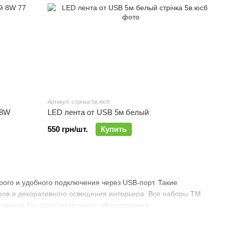
Артикул: стрічка 5в.юсб
 8W
LED лента от USB 5м белый
550 грн/шт.
Купить
ого и удобного подключения через USB-порт. Такие
афов и декоративного освещения интерьера. Все наборы TM
ования без дополнительного оборудования.