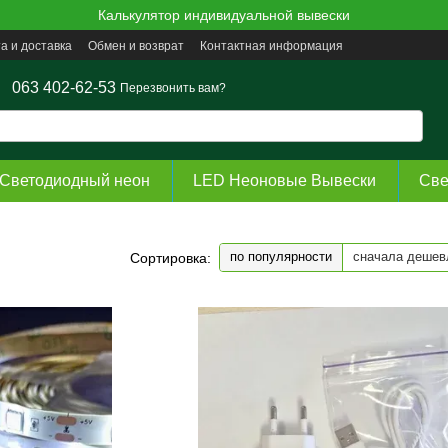
Калькулятор индивидуальной вывески
а и доставка
Обмен и возврат
Контактная информация
063 402-62-53
Перезвонить вам?
Светодиодный неон
LED Неоновые Вывески
Све
по популярности
сначала дешев
Сортировка: