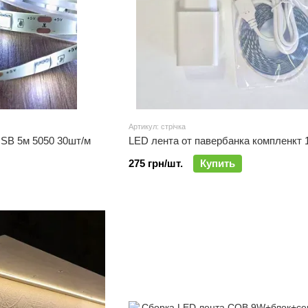
Артикул: стрічка
USB 5м 5050 30шт/м
LED лента от павербанка компленкт 
275 грн/шт.
Купить