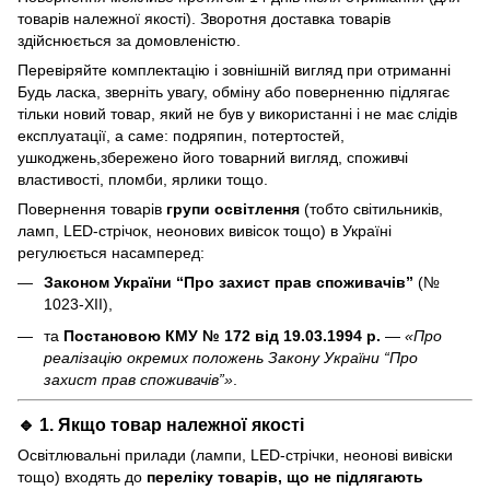
товарів належної якості). Зворотня доставка товарів
здійснюється за домовленістю.
Перевіряйте комплектацію і зовнішній вигляд при отриманні
Будь ласка, зверніть увагу, обміну або поверненню підлягає
тільки новий товар, який не був у використанні і не має слідів
експлуатації, а саме: подряпин, потертостей,
ушкоджень,збережено його товарний вигляд, споживчі
властивості, пломби, ярлики тощо.
Повернення товарів
групи освітлення
(тобто світильників,
ламп, LED-стрічок, неонових вивісок тощо) в Україні
регулюється насамперед:
Законом України “Про захист прав споживачів”
(№
1023-XII),
та
Постановою КМУ № 172 від 19.03.1994 р.
—
«Про
реалізацію окремих положень Закону України “Про
захист прав споживачів”»
.
🔹 1. Якщо товар
належної якості
Освітлювальні прилади (лампи, LED-стрічки, неонові вивіски
тощо) входять до
переліку товарів, що не підлягають