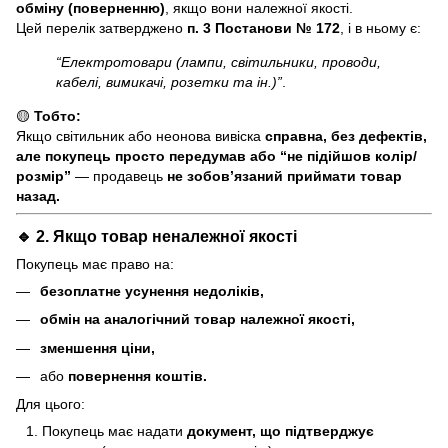
обміну (поверненню)
, якщо вони належної якості.
Цей перелік затверджено
п. 3 Постанови № 172
, і в ньому є:
“Електротовари (лампи, світильники, проводи,
кабелі, вимикачі, розетки та ін.)”
.
🟡
Тобто:
Якщо світильник або неонова вивіска
справна, без дефектів,
але покупець просто передумав або “не підійшов колір/
розмір”
— продавець
не зобов’язаний приймати товар
назад.
🔹 2. Якщо товар
неналежної якості
Покупець має право на:
безоплатне усунення недоліків,
обмін на аналогічний товар належної якості,
зменшення ціни,
або
повернення коштів.
Для цього:
Покупець має надати
документ, що підтверджує