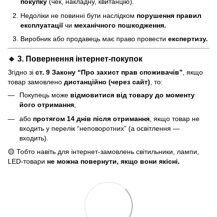
покупку
(чек, накладну, квитанцію).
Недоліки не повинні бути наслідком
порушення правил
експлуатації
чи
механічного пошкодження.
Виробник або продавець має право провести
експертизу.
🔹 3. Повернення інтернет-покупок
Згідно зі
ст. 9 Закону “Про захист прав споживачів”
, якщо
товар замовлено
дистанційно (через сайт)
, то:
Покупець може
відмовитися від товару до моменту
його отримання
,
або
протягом 14 днів після отримання
, якщо товар не
входить у перелік “неповоротних” (а освітлення —
входить).
🟡 Тобто навіть для інтернет-замовлень світильники, лампи,
LED-товари
не можна повернути, якщо вони якісні.