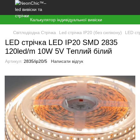
Калькулятор індивідуальної вивіски
Світлодіодна Стрічка
Led стрічка ІР20 (без силікону)
LED ст
LED стрічка LED IP20 SMD 2835
120led/m 10W 5V Теплий білий
Артикул:
2835/ір20/5
Написати відгук