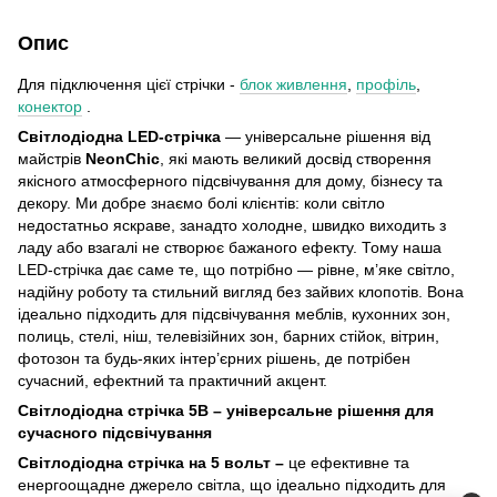
Опис
Для підключення цієї стрічки -
блок живлення
,
профіль
,
конектор
.
Світлодіодна LED-стрічка
— універсальне рішення від
майстрів
NeonСhіс
, які мають великий досвід створення
якісного атмосферного підсвічування для дому, бізнесу та
декору. Ми добре знаємо болі клієнтів: коли світло
недостатньо яскраве, занадто холодне, швидко виходить з
ладу або взагалі не створює бажаного ефекту. Тому наша
LED-стрічка дає саме те, що потрібно — рівне, м’яке світло,
надійну роботу та стильний вигляд без зайвих клопотів. Вона
ідеально підходить для підсвічування меблів, кухонних зон,
полиць, стелі, ніш, телевізійних зон, барних стійок, вітрин,
фотозон та будь-яких інтер’єрних рішень, де потрібен
сучасний, ефектний та практичний акцент.
Світлодіодна стрічка 5В – універсальне рішення для
сучасного підсвічування
Світлодіодна стрічка на 5 вольт –
це ефективне та
енергоощадне джерело світла, що ідеально підходить для