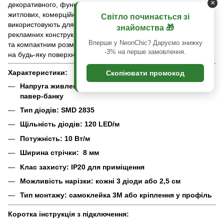
×
декоративного, функціонального або акцентного освітлення в
житлових, комерційних та промислових приміщеннях. Її
Світло починається зі
використовують для підсвітки меблів, ніш, стель, вітрин,
знайомства 🎁
рекламних конструкцій та автотюнингу. Завдяки гнучкій основі
Вперше у NeonChic? Даруємо знижку
та компактним розмірам, монтаж можна здійснити практично
-3% на перше замовлення.
на будь-яку поверхню.
Характеристики:
Скопіювати промокод
Напруга живлення: 5V DC можливе підключення до
павер-банку
Тип діодів: SMD 2835
Щільність діодів: 120 LED/м
Потужність: 10 Вт/м
Ширина стрічки: 8 мм
Клас захисту: IP20 для приміщення
Можливість нарізки: кожні 3 діоди або 2,5 см
Тип монтажу: самоклейка 3M або кріплення у профіль
Коротка інструкція з підключення: