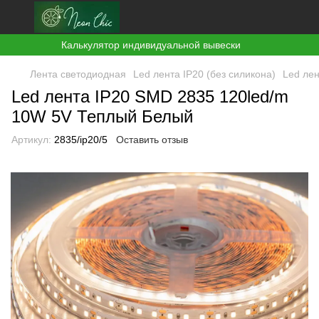
Калькулятор индивидуальной вывески
Лента светодиодная
Led лента ІР20 (без силикона)
Led ле
Led лента IP20 SMD 2835 120led/m
10W 5V Теплый Белый
Артикул:
2835/ір20/5
Оставить отзыв