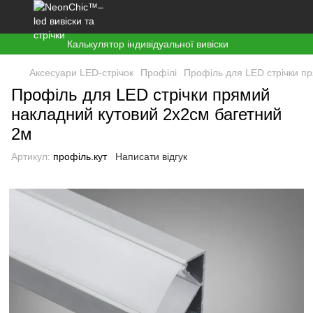
Калькулятор індивідуальної вивіски
Аксесуари LED-стрічок
Профілі
Профіль для LED стрічки п
Профіль для LED стрічки прямий
накладний кутовий 2х2см багетний
2м
Артикул:
профіль.кут
Написати відгук