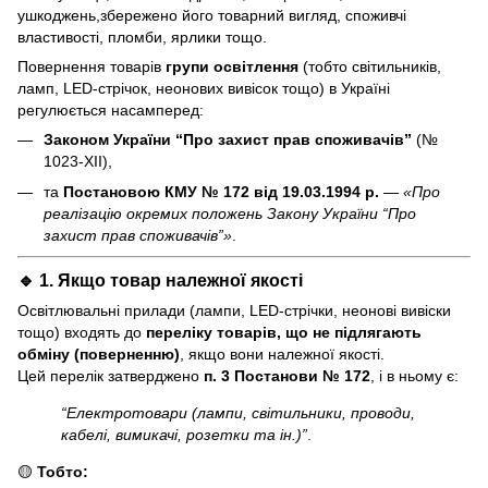
ушкоджень,збережено його товарний вигляд, споживчі
властивості, пломби, ярлики тощо.
Повернення товарів
групи освітлення
(тобто світильників,
ламп, LED-стрічок, неонових вивісок тощо) в Україні
регулюється насамперед:
Законом України “Про захист прав споживачів”
(№
1023-XII),
та
Постановою КМУ № 172 від 19.03.1994 р.
—
«Про
реалізацію окремих положень Закону України “Про
захист прав споживачів”»
.
🔹 1. Якщо товар
належної якості
Освітлювальні прилади (лампи, LED-стрічки, неонові вивіски
тощо) входять до
переліку товарів, що не підлягають
обміну (поверненню)
, якщо вони належної якості.
Цей перелік затверджено
п. 3 Постанови № 172
, і в ньому є:
“Електротовари (лампи, світильники, проводи,
кабелі, вимикачі, розетки та ін.)”
.
🟡
Тобто: