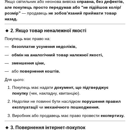
Якщо світильник або неонова вивіска
справна, без дефектів,
але покупець просто передумав або “не підійшов колір/
розмір”
— продавець
не зобов’язаний приймати товар
назад.
🔹 2. Якщо товар
неналежної якості
Покупець має право на:
безоплатне усунення недоліків,
обмін на аналогічний товар належної якості,
зменшення ціни,
або
повернення коштів.
Для цього:
Покупець має надати
документ, що підтверджує
покупку
(чек, накладну, квитанцію).
Недоліки не повинні бути наслідком
порушення правил
експлуатації
чи
механічного пошкодження.
Виробник або продавець має право провести
експертизу.
🔹 3. Повернення інтернет-покупок