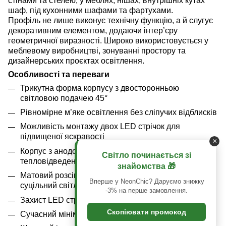
стінами та стелею, у меблях, нішах, внутрішніх кутах
шаф, під кухонними шафами та фартухами.
Профіль не лише виконує технічну функцію, а й слугує
декоративним елементом, додаючи інтер’єру
геометричної виразності. Широко використовується у
меблевому виробництві, зонуванні простору та
дизайнерських проєктах освітлення.
Особливості та переваги
Трикутна форма корпусу з двосторонньою
світловою подачею 45°
Рівномірне м’яке освітлення без сліпучих відблисків
Можливість монтажу двох LED стрічок для
підвищеної яскравості
×
Корпус з анодованого алюмінію з ефективним
Світло починається зі
тепловідведенням
знайомства 🎁
Матовий розсіювач приховує точки діодів і створює
Вперше у NeonChic? Даруємо знижку
суцільний світловий потік
-3% на перше замовлення.
Захист LED стрічки від пилу та зовнішніх впливів
Скопіювати промокод
Сучасний мінімалістичний дизайн