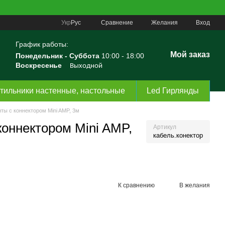
Сравнение
Укр
Рус
Желания
Вход
График работы:
Мой заказ
Понедельник -
Суббота
10:00 - 18:00
Воскресенье
Выходной
тильники настенные, настольные
Led Гирлянды
ты с коннектором Mini AMP, 3м
коннектором Mini AMP,
Артикул
кабель.конектор
К сравнению
В желания