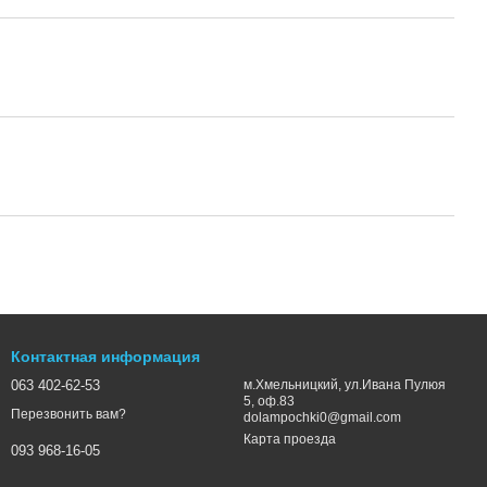
Контактная информация
063 402-62-53
м.Хмельницкий, ул.Ивана Пулюя
5, оф.83
Перезвонить вам?
dolampochki0@gmail.com
Карта проезда
093 968-16-05