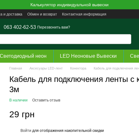
Калькулятор индивидуальной вывески
а и доставка
Обмен и возврат
Контактная информация
063 402-62-53
Перезвонить вам?
Светодиодный неон
LED Неоновые Вывески
Све
Главная
Аксесуары LED-лент
Конектора
Кабель для подключения лен
Кабель для подключения ленты с 
3м
В наличии
Оставить отзыв
29 грн
Войти
для отображения накопительной скидки
%