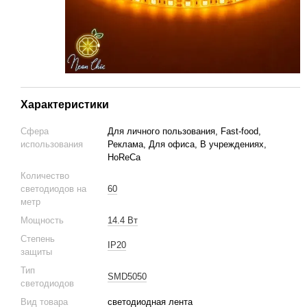
Характеристики
Сфера
Для личного пользования, Fast-food,
использования
Реклама, Для офиса, В учреждениях,
HoReCa
Количество
светодиодов на
60
метр
Мощность
14.4 Вт
Степень
IP20
защиты
Тип
SMD5050
светодиодов
Вид товара
светодиодная лента