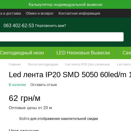
Калькулятор индивидуальной вывески
а и доставка
Обмен и возврат
Контактная информация
063 402-62-53
Перезвонить вам?
Светодиодный неон
LED Неоновые Вывески
Све
Главная
Лента светодиодная
Led лента ІР20 (без силикона)
Led лент
Led лента IP20 SMD 5050 60led/m
В наличии
Оставить отзыв
62 грн/м
Оптовые цены от 20 м
Войти
для отображения накопительной скидки
%
Цвет свечения