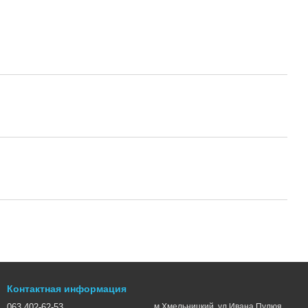
Контактная информация
063 402-62-53
м.Хмельницкий, ул.Ивана Пулюя