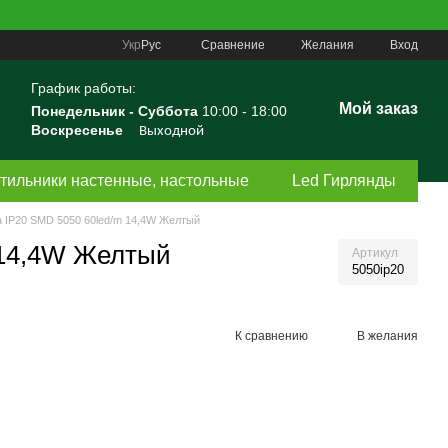
Сравнение
Укр
Рус
Желания
Вход
График работы:
Мой заказ
Понедельник -
Суббота
10:00 - 18:00
Воскресенье
Выходной
тильники настенные, настольные
Led Гирлянды
а IP20 SMD 5050 60led/m 14,4W Желтый
 14,4W Желтый
Артикул
5050ір20
К сравнению
В желания