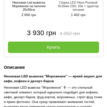
Неоновая Led вывеска
Сборка LED Неон Розовый
Мороженое на палочке
8х16мм 220v 10м + адаптер
25х50см
питания
2 650 грн
1 402 грн
3 930 грн
4 052 грн
Купить
Описание
Неоновая LED вывеска “Мороженое” — яркий акцент для
кафе, кофеен и десерт-баров
Неоновая LED вывеска “Мороженое”
🍦
— это стильный
световой элемент, который идеально подойдет для кофеен,
кафе, десерт-баров, фуд-кортов, мороженых, стрит-фуд точек
и ярких фотозон. Она сразу привлекает внимание гостей,
выделяет ваше заведение среди конкурентов и создаёт