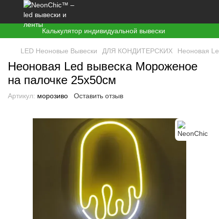
Калькулятор индивидуальной вывески
LED Неоновые Вывески
ДЛЯ КОНДИТЕРСКИХ
Неоновая Le
Неоновая Led вывеска Мороженое
на палочке 25х50см
Артикул:
морозиво
Оставить отзыв