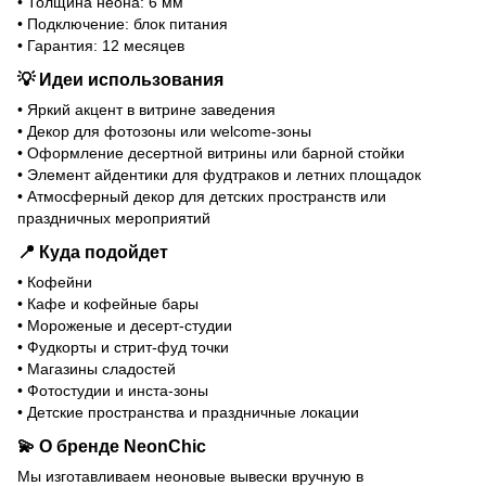
• Толщина неона: 6 мм
• Подключение: блок питания
• Гарантия: 12 месяцев
💡
Идеи использования
• Яркий акцент в витрине заведения
• Декор для фотозоны или welcome-зоны
• Оформление десертной витрины или барной стойки
• Элемент айдентики для фудтраков и летних площадок
• Атмосферный декор для детских пространств или
праздничных мероприятий
📍
Куда подойдет
• Кофейни
• Кафе и кофейные бары
• Мороженые и десерт-студии
• Фудкорты и стрит-фуд точки
• Магазины сладостей
• Фотостудии и инста-зоны
• Детские пространства и праздничные локации
💫
О бренде
NeonСhіс
Мы изготавливаем неоновые вывески вручную в