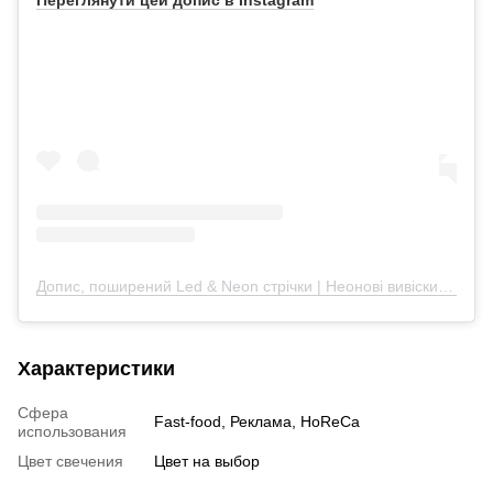
Допис, поширений Led & Neon стрічки | Неонові вивіски | Гірлянди (@_neon_chic)
Характеристики
Сфера
Fast-food, Реклама, HoReCa
использования
Цвет свечения
Цвет на выбор