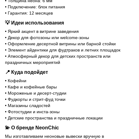
• Толщина неона: 6 мм
• Подключение: блок питания
• Гарантия: 12 месяцев
💡
Идеи использования
• Яркий акцент в витрине заведения
• Декор для фотозоны или welcome-зоны
• Оформление десертной витрины или барной стойки
• Элемент айдентики для фудтраков и летних площадок
• Атмосферный декор для детских пространств или
праздничных мероприятий
📍
Куда подойдет
• Кофейни
• Кафе и кофейные бары
• Мороженые и десерт-студии
• Фудкорты и стрит-фуд точки
• Магазины сладостей
• Фотостудии и инста-зоны
• Детские пространства и праздничные локации
💫
О бренде
NeonСhіс
Мы изготавливаем неоновые вывески вручную в