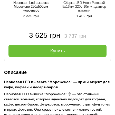
Неоновая Led вывеска
Сборка LED Неон Розовый
Морожено 250х500мм
8х16мм 220v 10м + адаптер
морозиво5
питания
2 335 грн
1 402 грн
3 625 грн
3 737 грн
Купить
Описание
Неоновая LED вывеска “Мороженое” — яркий акцент для
кафе, кофеен и десерт-баров
Неоновая LED вывеска “Мороженое”
🍦
— это стильный
световой элемент, который идеально подойдет для кофеен,
кафе, десерт-баров, фуд-кортов, мороженых, стрит-фуд точек
и ярких фотозон. Она сразу привлекает внимание гостей,
выделяет ваше заведение среди конкурентов и создаёт