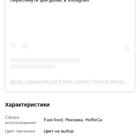
Допис, поширений Led & Neon стрічки | Неонові вивіски | Гірлянди (@_neon_chic)
Характеристики
Сфера
Fast-food, Реклама, HoReCa
использования
Цвет свечения
Цвет на выбор