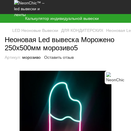
Калькулятор индивидуальной вывески
LED Неоновые Вывески
ДЛЯ КОНДИТЕРСКИХ
Неоновая Le
Неоновая Led вывеска Морожено
250х500мм морозиво5
Артикул:
морозиво
Оставить отзыв