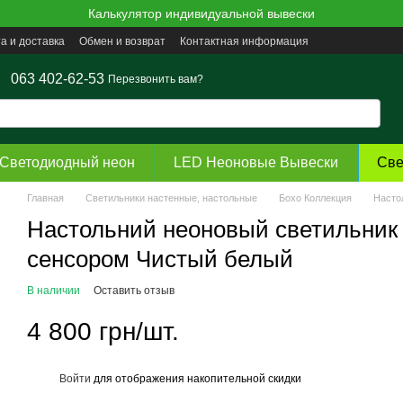
Калькулятор индивидуальной вывески
а и доставка
Обмен и возврат
Контактная информация
063 402-62-53
Перезвонить вам?
Светодиодный неон
LED Неоновые Вывески
Све
Главная
Светильники настенные, настольные
Бохо Коллекция
Насто
Настольний неоновый светильник
сенсором Чистый белый
В наличии
Оставить отзыв
4 800 грн/шт.
Войти
для отображения накопительной скидки
%