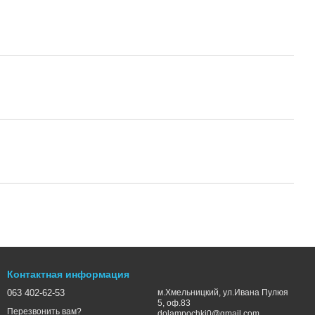
Контактная информация
063 402-62-53
м.Хмельницкий, ул.Ивана Пулюя
5, оф.83
Перезвонить вам?
dolampochki0@gmail.com