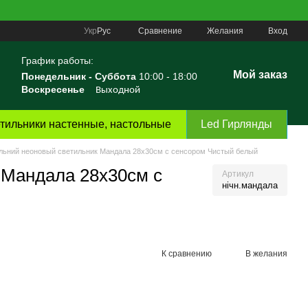
Сравнение
Укр
Рус
Желания
Вход
График работы:
Мой заказ
Понедельник -
Суббота
10:00 - 18:00
Воскресенье
Выходной
тильники настенные, настольные
Led Гирлянды
льний неоновый светильник Мандала 28х30см с сенсором Чистый белый
 Мандала 28х30см с
Артикул
нічн.мандала
К сравнению
В желания