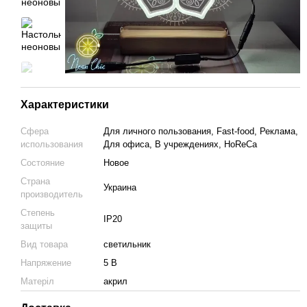
Характеристики
Сфера
Для личного пользования, Fast-food, Реклама,
использования
Для офиса, В учреждениях, HoReCa
Состояние
Новое
Страна
Украина
производитель
Степень
IP20
защиты
Вид товара
светильник
Напряжение
5 В
Матеріл
акрил