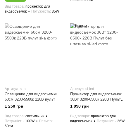
Вид товара
прожектор для
видеосъемок
Потужність
35W
Артикул: sl-a
Артикул: sl-led
Освещение для видеосьемки
Прожектор для видеосъемок
60см 3200-5500к 220В пульт
36Вт 3200-6500к 220В Пульт
без штатива
1 250 грн
1 050 грн
Вид товара
светильник
Вид товара
прожектор для
Потужність
100W
Размер
видеосъемок
Потужність
36W
60см