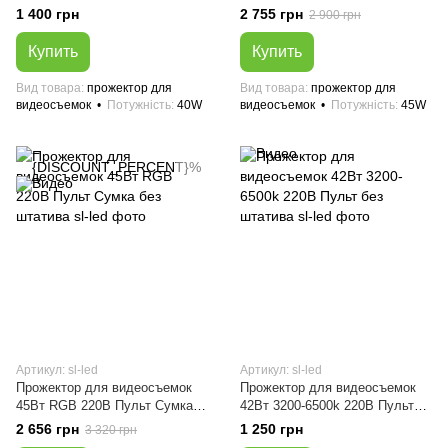
штатива
Сумка без штатива
1 400 грн
2 755 грн
2 900 грн
Купить
Купить
Вид товара
прожектор для
Вид товара
прожектор для
видеосъемок
Потужність
40W
видеосъемок
Потужність
45W
Артикул: sl-led
Артикул: sl-led
Прожектор для видеосъемок
Прожектор для видеосъемок
45Вт RGB 220В Пульт Сумка
42Вт 3200-6500k 220В Пульт
без штатива
без штатива
2 656 грн
1 250 грн
3 320 грн