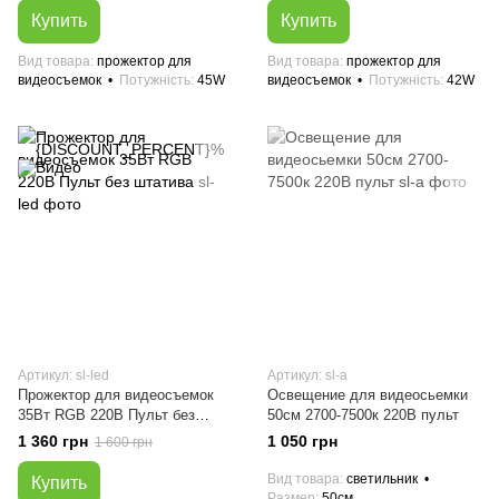
Купить
Купить
Вид товара
прожектор для
Вид товара
прожектор для
видеосъемок
Потужність
45W
видеосъемок
Потужність
42W
Артикул: sl-led
Артикул: sl-a
Прожектор для видеосъемок
Освещение для видеосьемки
35Вт RGB 220В Пульт без
50см 2700-7500к 220В пульт
штатива
1 360 грн
1 050 грн
1 600 грн
Вид товара
светильник
Купить
Размер
50см