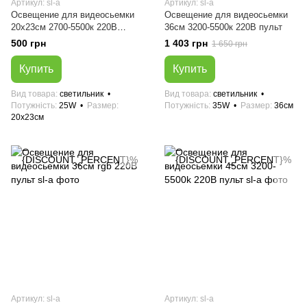
Артикул: sl-a
Артикул: sl-a
Освещение для видеосьемки
Освещение для видеосьемки
20х23см 2700-5500к 220В
36см 3200-5500к 220В пульт
пульт
500 грн
1 403 грн
1 650 грн
Купить
Купить
Вид товара
светильник
Вид товара
светильник
Потужність
25W
Размер
Потужність
35W
Размер
36см
20х23см
Артикул: sl-a
Артикул: sl-a