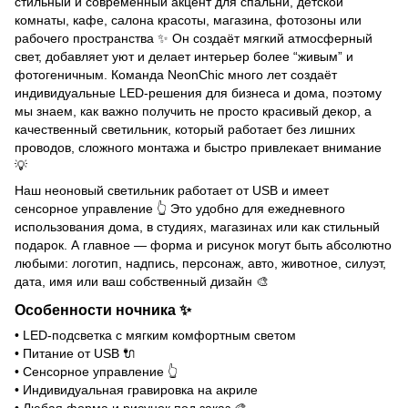
стильный и современный акцент для спальни, детской
комнаты, кафе, салона красоты, магазина, фотозоны или
рабочего пространства ✨ Он создаёт мягкий атмосферный
свет, добавляет уют и делает интерьер более “живым” и
фотогеничным. Команда NeonChic много лет создаёт
индивидуальные LED-решения для бизнеса и дома, поэтому
мы знаем, как важно получить не просто красивый декор, а
качественный светильник, который работает без лишних
проводов, сложного монтажа и быстро привлекает внимание
💡
Наш неоновый светильник работает от USB и имеет
сенсорное управление 👆 Это удобно для ежедневного
использования дома, в студиях, магазинах или как стильный
подарок. А главное — форма и рисунок могут быть абсолютно
любыми: логотип, надпись, персонаж, авто, животное, силуэт,
дата, имя или ваш собственный дизайн 🎨
Особенности ночника ✨
• LED-подсветка с мягким комфортным светом
• Питание от USB 🔌
• Сенсорное управление 👆
• Индивидуальная гравировка на акриле
• Любая форма и рисунок под заказ 🎨