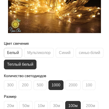
Цвет свечения
Белый
Мультиколор
Синий
синьо-білий
Теплый белый
Количество светодиодов
300
200
500
1000
2000
100
Размер
20м
50м
10м
30м
100м
200м