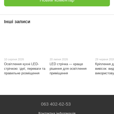
Новий коментар
Інші записи
10 серпня 2026
20 липня 2026
29 червня 202
Освітлення кухні LED-
LED стрічка — краще
Кріплення 
стрічкою: ідеї, переваги та
рішення для освітлення
вивісок: вид
правильне розміщення
приміщення
використов
063 402-62-53
Контактна інформація