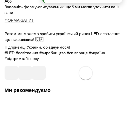
Або
Заповніть форму-опитувальник, щоб ми могли уточнити ваш
запит.
ФОРМА-ЗАПИТ
Разом ми можемо зробити український ринок LED-освітлення
ще яскравішим! 🇺🇦
Підприємці України, об'єднуймося!
#LED #освітлення #виробництво #співпраця #україна
#підтримкабізнесу
Ми рекомендуємо