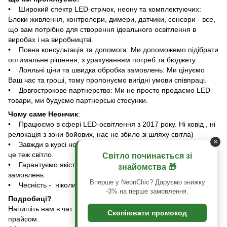
• Широкий спектр LED-стрічок, неону та комплектуючих:
Блоки живлення, контролери, димери, датчики, сенсори - все,
що вам потрібно для створення ідеального освітлення в
виробах і на виробництві.
• Повна консультація та допомога: Ми допоможемо підібрати
оптимальне рішення, з урахуванням потреб та бюджету.
• Лояльні ціни та швидка обробка замовлень: Ми цінуємо
Ваш час та гроші, тому пропонуємо вигідні умови співпраці.
• Довгострокове партнерство: Ми не просто продаємо LED-
товари, ми будуємо партнерські стосунки.
Чому саме Неончик
:
• Працюємо в сфері LED-освітлення з 2017 року. Ні ковід , ні
релокація з зони бойових, нас не збило зі шляху світла)
×
• Завжди в курсі нових тенденцій та технологій. Навчання –
це теж світло.
Світло починається зі
• Гарантуємо якість продукції та сервісу, швидкість обробки
знайомства 🎁
замовлень.
Вперше у NeonChic? Даруємо знижку
• Чесність - ніколи не порадимо Вам зайве.
-3% на перше замовлення.
Подробиці?
Напишіть нам в чат та отримайте комерційну пропозицію з
Скопіювати промокод
прайсом.