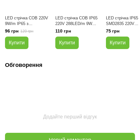
LED стрічка COB 220V
LED стрічка СОВ ІР65
LED стрічка ІР65
9W/m IP65 з
220V 288LED/m 9W
SMD2835 220V
самоклеючою основою
яскравість 1260 лм/м
120LED/m 6W Біл
96 грн
110 грн
75 грн
120 грн
напряму від
Нейтральна біла
Холодний
мережі(ціна за 1м)
Купити
Купити
Купити
Нейтральний білий
Обговорення
Додайте перший відгук