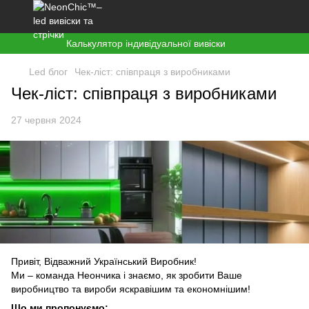
Калькулятор індивідуальної вивіски
Led блог
Чек-ліст: співпраця з виробниками
Чек-ліст: співпраця з виробниками
27 червня 2024
Привіт, Відважний Український Виробник!
Ми – команда Неончика і знаємо, як зробити Ваше
виробництво та вироби яскравішим та економнішим!
Що ми пропонуємо: