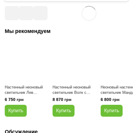
Мы рекомендуем
Настенный неоновый
Настенный неоновый
Неоновый настен
светильник Лев
светильник Волк с
светильник Манд
Голубой 45×37 см
контролером Синий
50 см Нежный го
6 750 грн
8 870 грн
6 800 грн
70*51 см
Купить
Купить
Купить
Обсуждение