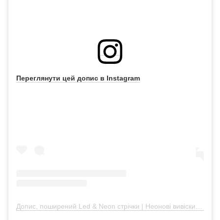
Переглянути цей допис в Instagram
Допис, поширений Led & Neon стрічки | Неонові вивіски | Дизайнерські світильники (@_neon_chic)